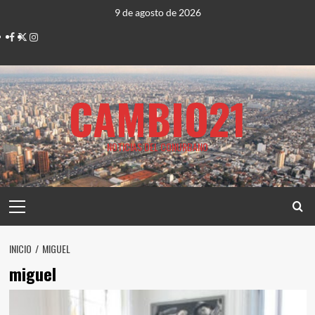
Saltar
9 de agosto de 2026
al
Facebook
Twitter
Instagram
contenido
CAMBIO21
NOTICIAS DEL CONURBANO
Menú
principal
INICIO
MIGUEL
miguel