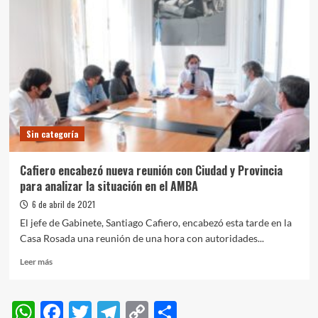
Sin categoría
Cafiero encabezó nueva reunión con Ciudad y Provincia
para analizar la situación en el AMBA
6 de abril de 2021
El jefe de Gabinete, Santiago Cafiero, encabezó esta tarde en la
Casa Rosada una reunión de una hora con autoridades...
Leer
Leer más
más
sobre
Cafiero
WhatsApp
Facebook
Twitter
Telegram
Copy
Compartir
encabezó