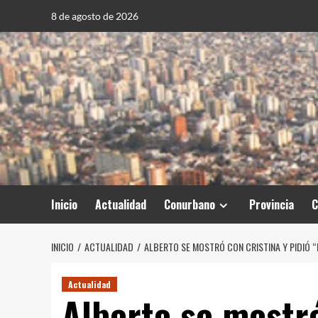
Saltar
8 de agosto de 2026
al
contenido
Inicio
Actualidad
Conurbano
Provincia
C
INICIO
ACTUALIDAD
ALBERTO SE MOSTRÓ CON CRISTINA Y PIDIÓ “D
Actualidad
Alberto se mostró