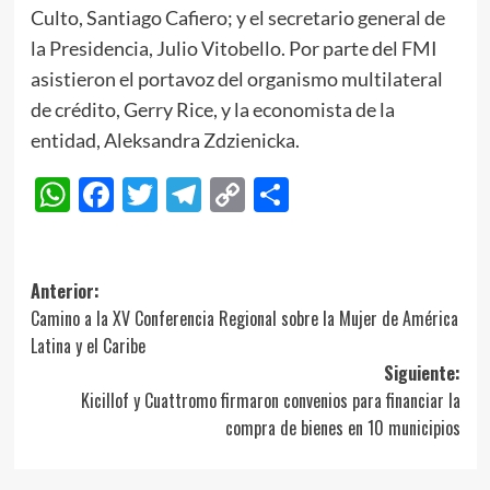
Culto, Santiago Cafiero; y el secretario general de
la Presidencia, Julio Vitobello. Por parte del FMI
asistieron el portavoz del organismo multilateral
de crédito, Gerry Rice, y la economista de la
entidad, Aleksandra Zdzienicka.
WhatsApp
Facebook
Twitter
Telegram
Copy
Compartir
Link
Navegación
Anterior:
Camino a la XV Conferencia Regional sobre la Mujer de América
de
Latina y el Caribe
entradas
Siguiente:
Kicillof y Cuattromo firmaron convenios para financiar la
compra de bienes en 10 municipios