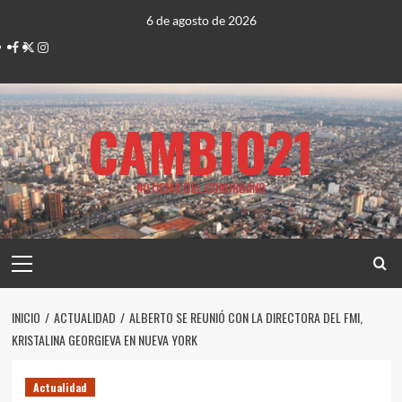
Saltar
6 de agosto de 2026
al
Facebook
Twitter
Instagram
contenido
CAMBIO21
NOTICIAS DEL CONURBANO
Menú
principal
INICIO
ACTUALIDAD
ALBERTO SE REUNIÓ CON LA DIRECTORA DEL FMI,
KRISTALINA GEORGIEVA EN NUEVA YORK
Actualidad