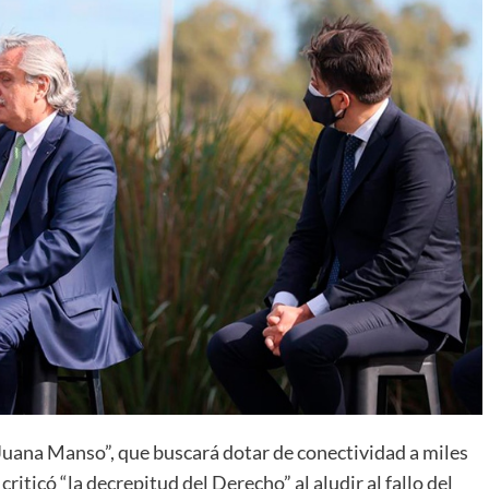
“Juana Manso”, que buscará dotar de conectividad a miles
criticó “la decrepitud del Derecho” al aludir al fallo del