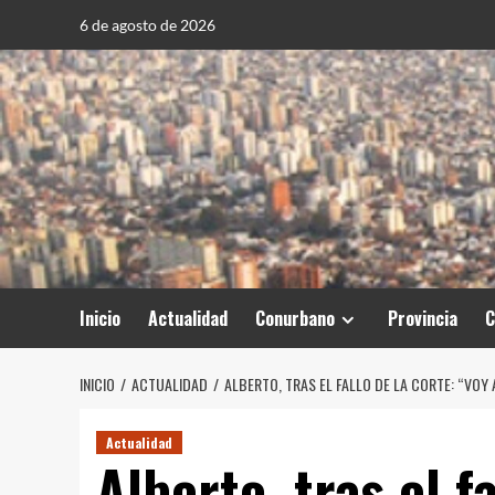
Saltar
6 de agosto de 2026
al
contenido
Inicio
Actualidad
Conurbano
Provincia
C
INICIO
ACTUALIDAD
ALBERTO, TRAS EL FALLO DE LA CORTE: “VOY
Actualidad
Alberto, tras el f