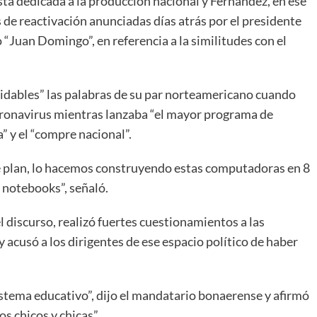
ista dedicada a la producción nacional y Fernández, en ese
s de reactivación anunciadas días atrás por el presidente
“Juan Domingo”, en referencia a la similitudes con el
midables” las palabras de su par norteamericano cuando
coronavirus mientras lanzaba “el mayor programa de
a” y el “compre nacional”.
plan, lo hacemos construyendo estas computadoras en 8
 notebooks”, señaló.
el discurso, realizó fuertes cuestionamientos a las
 acusó a los dirigentes de ese espacio político de haber
istema educativo”, dijo el mandatario bonaerense y afirmó
os chicos y chicas” .