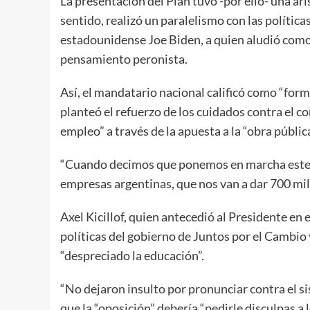
La presentación del Plan tuvo -por ello- una ar
sentido, realizó un paralelismo con las política
estadounidense Joe Biden, a quien aludió como 
pensamiento peronista.
Así, el mandatario nacional calificó como “for
planteó el refuerzo de los cuidados contra el 
empleo” a través de la apuesta a la “obra públic
“Cuando decimos que ponemos en marcha este 
empresas argentinas, que nos van a dar 700 mil
Axel Kicillof, quien antecedió al Presidente en 
políticas del gobierno de Juntos por el Cambio y
“despreciado la educación”.
“No dejaron insulto por pronunciar contra el s
que la “oposición” debería “pedirle disculpas a l