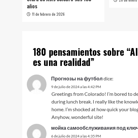
años
11 de febrero de 2026
180 pensamientos sobre “
Al
es una realidad
”
Прогнозы на футбол
dice:
9 de julio de 2024 a las 4:42 PM
Greetings from Colorado! I’m bored to de
during lunch break. I really like the know
home. I’m shocked at how quick your blog 
Anyhow, wonderful site!
мойка самообслуживания под клю
6 de julio de 2024 a las 4:35 PM