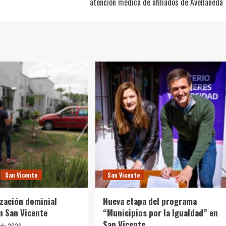
atención médica de afiliados de Avellaneda
San Vicente
San Vicente
ización dominial
Nueva etapa del programa
n San Vicente
“Municipios por la Igualdad” en
San Vicente
 de 2026