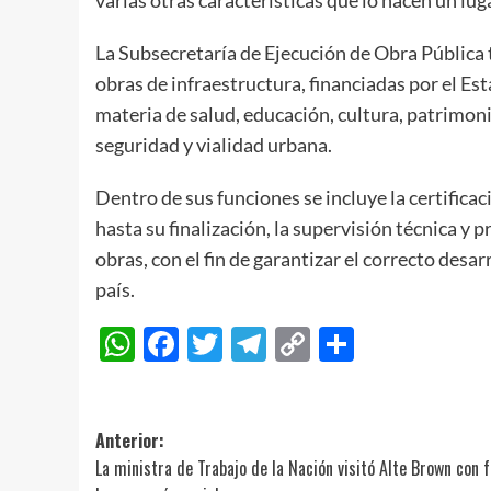
La Subsecretaría de Ejecución de Obra Pública t
obras de infraestructura, financiadas por el Es
materia de salud, educación, cultura, patrimonio
seguridad y vialidad urbana.
Dentro de sus funciones se incluye la certificac
hasta su finalización, la supervisión técnica y
obras, con el fin de garantizar el correcto desar
país.
WhatsApp
Facebook
Twitter
Telegram
Copy
Compart
Link
Navegación
Anterior:
La ministra de Trabajo de la Nación visitó Alte Brown con 
de