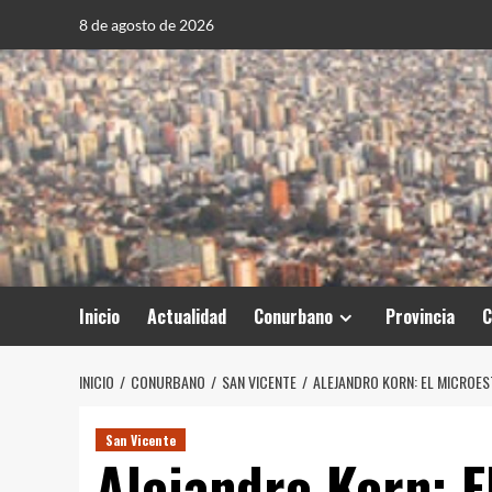
Saltar
8 de agosto de 2026
al
contenido
Inicio
Actualidad
Conurbano
Provincia
C
INICIO
CONURBANO
SAN VICENTE
ALEJANDRO KORN: EL MICROES
San Vicente
Alejandro Korn: E