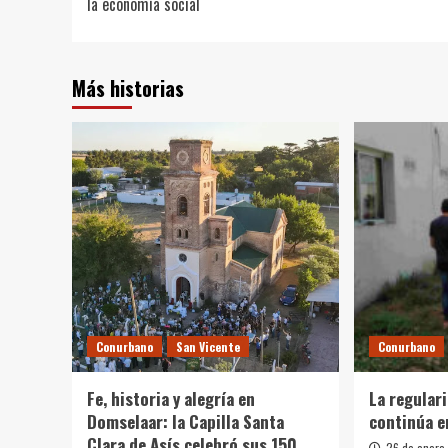
la economía social
entradas
Más historias
Conurbano
San Vicente
Conurbano
Fe, historia y alegría en
La regular
Domselaar: la Capilla Santa
continúa e
Clara de Asís celebró sus 150
26 de enero