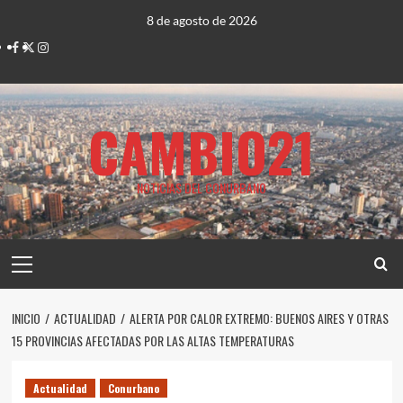
Saltar
8 de agosto de 2026
al
Facebook
Twitter
Instagram
contenido
CAMBIO21
NOTICIAS DEL CONURBANO
Menú
principal
INICIO
ACTUALIDAD
ALERTA POR CALOR EXTREMO: BUENOS AIRES Y OTRAS
15 PROVINCIAS AFECTADAS POR LAS ALTAS TEMPERATURAS
Actualidad
Conurbano