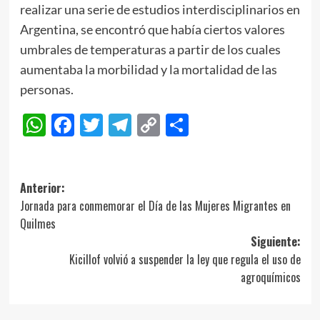
realizar una serie de estudios interdisciplinarios en
Argentina, se encontró que había ciertos valores
umbrales de temperaturas a partir de los cuales
aumentaba la morbilidad y la mortalidad de las
personas.
WhatsApp
Facebook
Twitter
Telegram
Copy
Compartir
Link
Navegación
Anterior:
Jornada para conmemorar el Día de las Mujeres Migrantes en
de
Quilmes
entradas
Siguiente:
Kicillof volvió a suspender la ley que regula el uso de
agroquímicos