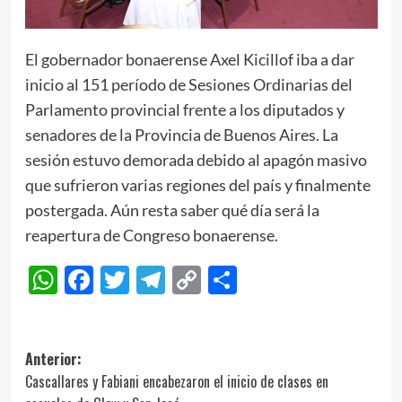
El gobernador bonaerense Axel Kicillof iba a dar
inicio al 151 período de Sesiones Ordinarias del
Parlamento provincial frente a los diputados y
senadores de la Provincia de Buenos Aires. La
sesión estuvo demorada debido al apagón masivo
que sufrieron varias regiones del país y finalmente
postergada. Aún resta saber qué día será la
reapertura de Congreso bonaerense.
WhatsApp
Facebook
Twitter
Telegram
Copy
Compartir
Link
Navegación
Anterior:
Cascallares y Fabiani encabezaron el inicio de clases en
de