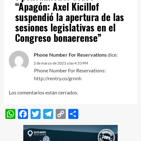
“
Apagón: Axel Kicillof
suspendió la apertura de las
sesiones legislativas en el
Congreso bonaerense
”
Phone Number For Reservations
dice:
2 de marzo de 2023 a las 4:53 PM
Phone Number For Reservations:
http://rentry.co/grnnh
Los comentarios están cerrados.
WhatsApp
Facebook
Twitter
Telegram
Copy
Compartir
Link