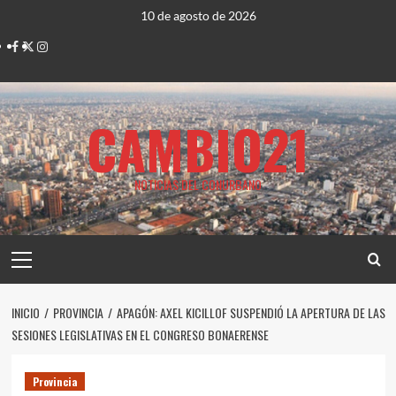
Saltar
10 de agosto de 2026
al
Facebook
Twitter
Instagram
contenido
CAMBIO21
NOTICIAS DEL CONURBANO
Menú
principal
INICIO
PROVINCIA
APAGÓN: AXEL KICILLOF SUSPENDIÓ LA APERTURA DE LAS
SESIONES LEGISLATIVAS EN EL CONGRESO BONAERENSE
Provincia