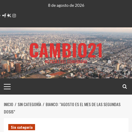
Saltar
8 de agosto de 2026
al
Facebook
Twitter
Instagram
contenido
CAMBIO21
NOTICIAS DEL CONURBANO
Menú
principal
INICIO
SIN CATEGORÍA
BIANCO: “AGOSTO ES EL MES DE LAS SEGUNDAS
DOSIS”
Sin categoría