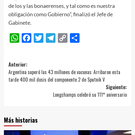
de los y las bonaerenses, y tal como es nuestra
obligación como Gobierno”, finalizó el Jefe de
Gabinete.
WhatsApp
Facebook
Twitter
Telegram
Copy
Compartir
Link
Navegación
Anterior:
Argentina superó las 43 millones de vacunas: Arribaron esta
de
tarde 400 mil dosis del componente 2 de Sputnik V
entradas
Siguiente:
Longchamps celebró su 111° aniversario
Más historias