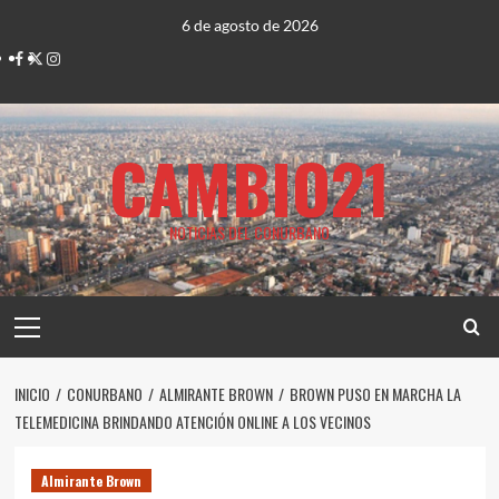
Saltar
6 de agosto de 2026
al
Facebook
Twitter
Instagram
contenido
CAMBIO21
NOTICIAS DEL CONURBANO
Menú
principal
INICIO
CONURBANO
ALMIRANTE BROWN
BROWN PUSO EN MARCHA LA
TELEMEDICINA BRINDANDO ATENCIÓN ONLINE A LOS VECINOS
Almirante Brown