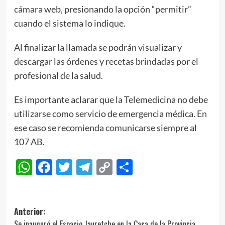
cámara web, presionando la opción “permitir”
cuando el sistema lo indique.
Al finalizar la llamada se podrán visualizar y
descargar las órdenes y recetas brindadas por el
profesional de la salud.
Es importante aclarar que la Telemedicina no debe
utilizarse como servicio de emergencia médica. En
ese caso se recomienda comunicarse siempre al
107 AB.
WhatsApp
Facebook
Twitter
Telegram
Copy
Compartir
Link
Navegación
Anterior:
Se inauguró el Espacio Jauretche en la Casa de la Provincia