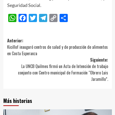
Seguridad Social.
WhatsApp
Facebook
Twitter
Telegram
Copy
Compartir
Link
Navegación
Anterior:
Kicillof inauguró centros de salud y de producción de alimentos
de
en Costa Esperanza
entradas
Siguiente:
La UNCB Quilmes firmó un Acta de Intención de trabajo
conjunto con Centro municipal de Formación “Obrero Luis
Jaramillo”.
Más historias