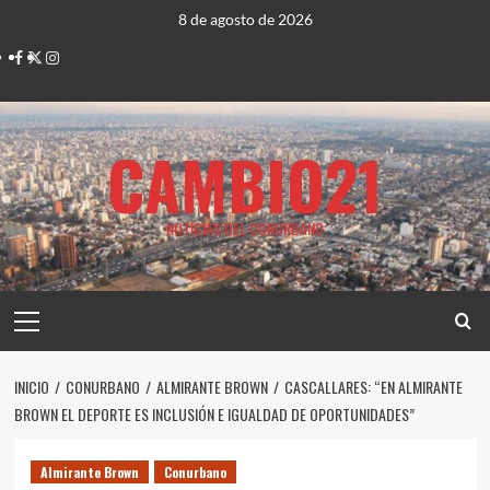
Saltar
8 de agosto de 2026
al
Facebook
Twitter
Instagram
contenido
CAMBIO21
NOTICIAS DEL CONURBANO
Menú
principal
INICIO
CONURBANO
ALMIRANTE BROWN
CASCALLARES: “EN ALMIRANTE
BROWN EL DEPORTE ES INCLUSIÓN E IGUALDAD DE OPORTUNIDADES”
Almirante Brown
Conurbano