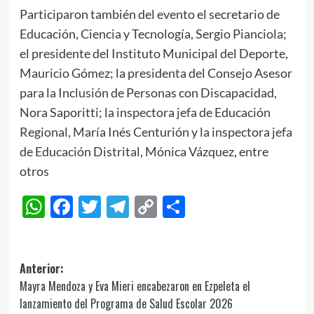
Participaron también del evento el secretario de
Educación, Ciencia y Tecnología, Sergio Pianciola;
el presidente del Instituto Municipal del Deporte,
Mauricio Gómez; la presidenta del Consejo Asesor
para la Inclusión de Personas con Discapacidad,
Nora Saporitti; la inspectora jefa de Educación
Regional, María Inés Centurión y la inspectora jefa
de Educación Distrital, Mónica Vázquez, entre
otros
WhatsApp
Facebook
Twitter
Telegram
Copy
Compartir
Link
Navegación
Anterior:
Mayra Mendoza y Eva Mieri encabezaron en Ezpeleta el
de
lanzamiento del Programa de Salud Escolar 2026