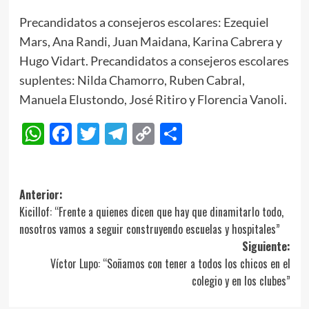
Precandidatos a consejeros escolares: Ezequiel
Mars, Ana Randi, Juan Maidana, Karina Cabrera y
Hugo Vidart. Precandidatos a consejeros escolares
suplentes: Nilda Chamorro, Ruben Cabral,
Manuela Elustondo, José Ritiro y Florencia Vanoli.
WhatsApp
Facebook
Twitter
Telegram
Copy
Compartir
Link
Navegación
Anterior:
Kicillof: “Frente a quienes dicen que hay que dinamitarlo todo,
de
nosotros vamos a seguir construyendo escuelas y hospitales”
entradas
Siguiente:
Víctor Lupo: “Soñamos con tener a todos los chicos en el
colegio y en los clubes”