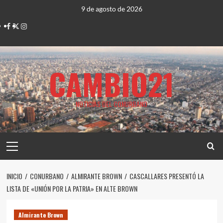
Saltar
9 de agosto de 2026
al
Facebook
Twitter
Instagram
contenido
CAMBIO21
NOTICIAS DEL CONURBANO
Menú
principal
INICIO
CONURBANO
ALMIRANTE BROWN
CASCALLARES PRESENTÓ LA
LISTA DE «UNIÓN POR LA PATRIA» EN ALTE BROWN
Almirante Brown