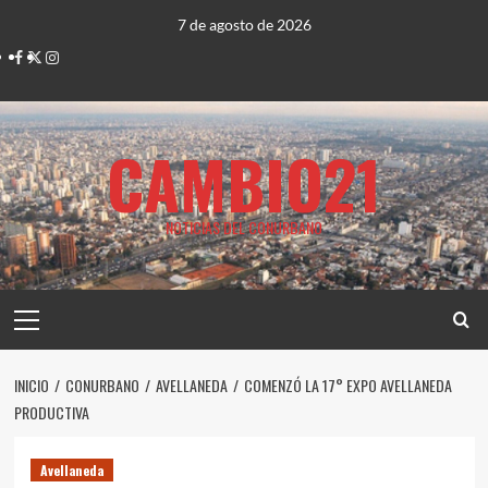
Saltar
7 de agosto de 2026
al
Facebook
Twitter
Instagram
contenido
CAMBIO21
NOTICIAS DEL CONURBANO
Menú
principal
INICIO
CONURBANO
AVELLANEDA
COMENZÓ LA 17° EXPO AVELLANEDA
PRODUCTIVA
Avellaneda