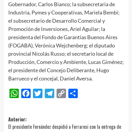
Gobernador, Carlos Bianco; la subsecretaria de
Industria, Pymes y Cooperativas, Mariela Bembi;
el subsecretario de Desarrollo Comercial y
Promoción de Inversiones, Ariel Aguilar; la
presidenta del Fondo de Garantías Buenos Aires
(FOGABA), Verónica Wejchenberg; el diputado
provincial Nicolás Russo; el secretario local de
Producción, Comercio y Ambiente, Lucas Giménez;
el presidente del Concejo Deliberante, Hugo
Barrueco y el concejal, Daniel Aversa.
WhatsApp
Facebook
Twitter
Telegram
Copy
Compartir
Link
Navegación
Anterior:
El presidente Fernández despidió a Ferraresi con la entrega de
de