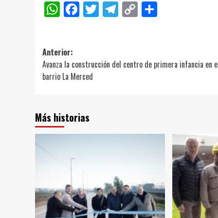
WhatsApp
Facebook
Twitter
Telegram
Copy
Compart
Link
Navegación
Anterior:
Avanza la construcción del centro de primera infancia en e
de
barrio La Merced
entradas
Más historias