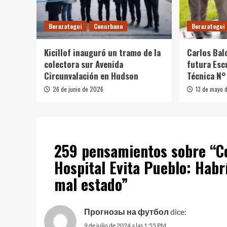
Berazategui
Conurbano
Berazategui
Kicillof inauguró un tramo de la
Carlos Balo
colectora sur Avenida
futura Esc
Circunvalación en Hudson
Técnica N°
26 de junio de 2026
13 de mayo 
259 pensamientos sobre “
C
Hospital Evita Pueblo: Habr
mal estado
”
Прогнозы на футбол
dice:
9 de julio de 2024 a las 1:55 PM