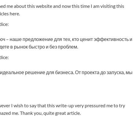
ed me about this website and now this time I am visiting this
cles here.
dice:
ч – наше предложение для тех, кто ценит эффективность и
ете в рынок быстро и без проблем.
dice:
идеальное решение для бизнеса. От проекта до запуска, мы
wever I wish to say that this write-up very pressured me to try
azed me. Thank you, quite great article.