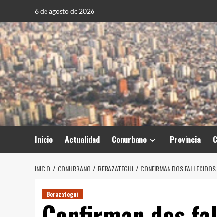
Saltar
6 de agosto de 2026
al
contenido
Inicio
Actualidad
Conurbano
Provincia
C
INICIO
CONURBANO
BERAZATEGUI
CONFIRMAN DOS FALLECIDOS 
Berazategui
Confirman dos fal