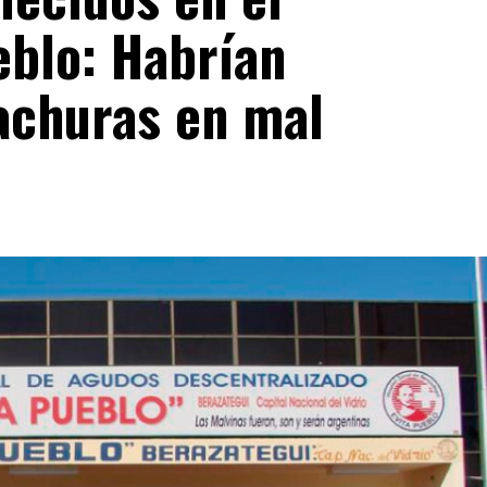
eblo: Habrían
 achuras en mal