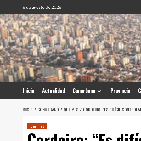
Saltar
6 de agosto de 2026
al
contenido
Inicio
Actualidad
Conurbano
Provincia
C
INICIO
CONURBANO
QUILMES
CORDEIRO: “ES DIFÍCIL CONTROL
Quilmes
Cordeiro: “Es difí