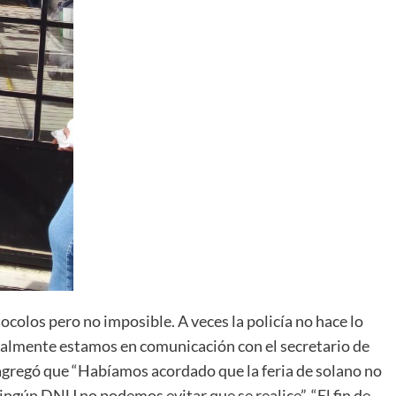
tocolos pero no imposible. A veces la policía no hace lo
ualmente estamos en comunicación con el secretario de
 agregó que “Habíamos acordado que la feria de solano no
ningún DNU no podemos evitar que se realice”. “El fin de