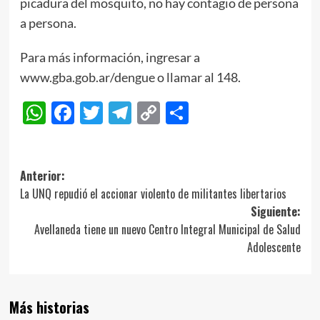
picadura del mosquito, no hay contagio de persona
a persona.
Para más información, ingresar a
www.gba.gob.ar/dengue o llamar al 148.
WhatsApp
Facebook
Twitter
Telegram
Copy
Compartir
Link
Navegación
Anterior:
La UNQ repudió el accionar violento de militantes libertarios
de
Siguiente:
entradas
Avellaneda tiene un nuevo Centro Integral Municipal de Salud
Adolescente
Más historias