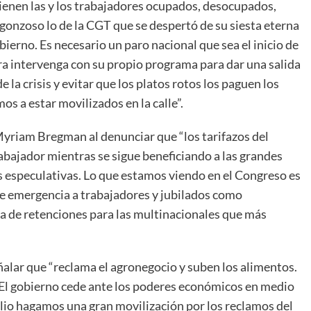
ienen las y los trabajadores ocupados, desocupados,
rgonzoso lo de la CGT que se despertó de su siesta eterna
bierno. Es necesario un paro nacional que sea el inicio de
ra intervenga con su propio programa para dar una salida
 la crisis y evitar que los platos rotos los paguen los
s a estar movilizados en la calle”.
Myriam Bregman al denunciar que “los tarifazos del
trabajador mientras se sigue beneficiando a las grandes
 especulativas. Lo que estamos viendo en el Congreso es
de emergencia a trabajadores y jubilados como
a de retenciones para las multinacionales que más
alar que “reclama el agronegocio y suben los alimentos.
. El gobierno cede ante los poderes económicos en medio
ulio hagamos una gran movilización por los reclamos del