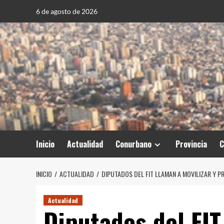
Saltar
6 de agosto de 2026
al
contenido
Inicio
Actualidad
Conurbano
Provincia
C
INICIO
ACTUALIDAD
DIPUTADOS DEL FIT LLAMAN A MOVILIZAR Y 
Actualidad
Diputados del FIT