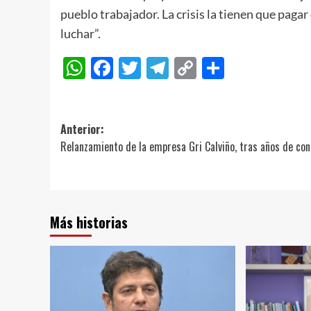
pueblo trabajador. La crisis la tienen que pagar
luchar”.
WhatsApp
Facebook
Twitter
Telegram
Copy
Compart
Link
Navegación
Anterior:
Relanzamiento de la empresa Gri Calviño, tras años de con
de
entradas
Más historias