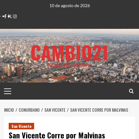
Saltar
10 de agosto de 2026
al
Facebook
Twitter
Instagram
contenido
CAMBIO21
NOTICIAS DEL CONURBANO
Menú
principal
INICIO
CONURBANO
SAN VICENTE
SAN VICENTE CORRE POR MALVINAS
San Vicente
San Vicente Corre por Malvinas