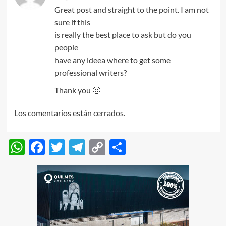
Great post and straight to the point. I am not
sure if this
is really the best place to ask but do you
people
have any ideea where to get some
professional writers?
Thank you 🙂
Los comentarios están cerrados.
WhatsApp
Facebook
Twitter
Telegram
Copy
Compartir
Link