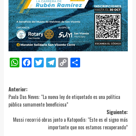
WhatsApp
Facebook
Twitter
Telegram
Copy
Compartir
Link
Navegación
Anterior:
Paula Das Neves: “La nueva ley de etiquetado es una política
de
pública sumamente beneficiosa”
entradas
Siguiente:
Mussi recorrió obras junto a Katopodis: “Este es el signo más
importante que nos estamos recuperando”