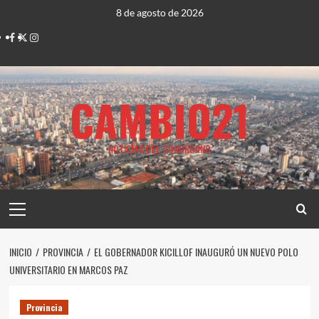
Saltar
8 de agosto de 2026
al
Facebook
Twitter
Instagram
contenido
CAMBIO21
NOTICIAS DEL CONURBANO
Menú
principal
INICIO
PROVINCIA
EL GOBERNADOR KICILLOF INAUGURÓ UN NUEVO POLO
UNIVERSITARIO EN MARCOS PAZ
Provincia