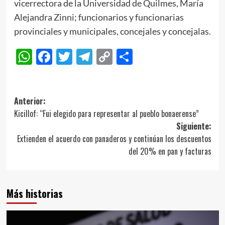
vicerrectora de la Universidad de Quilmes, María
Alejandra Zinni; funcionarios y funcionarias
provinciales y municipales, concejales y concejalas.
WhatsApp
Facebook
Twitter
Telegram
Copy
Compartir
Link
Navegación
Anterior:
Kicillof: “Fui elegido para representar al pueblo bonaerense”
de
Siguiente:
entradas
Extienden el acuerdo con panaderos y continúan los descuentos
del 20% en pan y facturas
Más historias