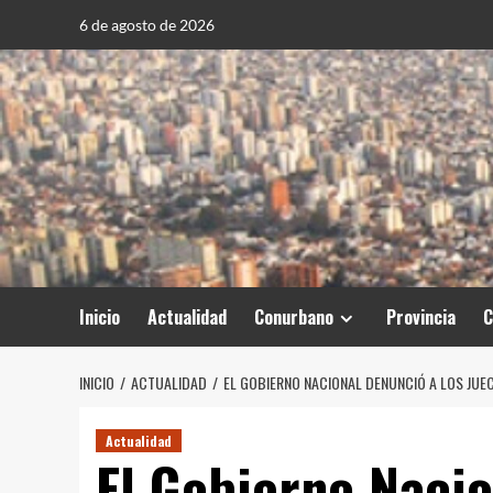
Saltar
6 de agosto de 2026
al
contenido
Inicio
Actualidad
Conurbano
Provincia
C
INICIO
ACTUALIDAD
EL GOBIERNO NACIONAL DENUNCIÓ A LOS JUEC
Actualidad
El Gobierno Nacio