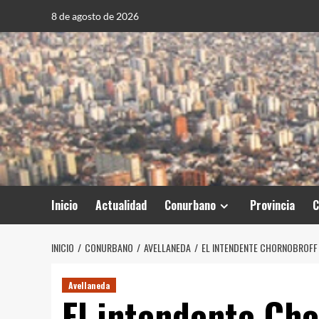
Saltar
8 de agosto de 2026
al
contenido
Inicio
Actualidad
Conurbano
Provincia
C
INICIO
CONURBANO
AVELLANEDA
EL INTENDENTE CHORNOBROFF P
Avellaneda
El intendente Cho