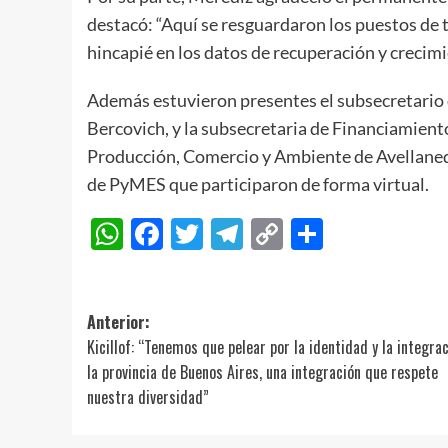
destacó: “Aquí se resguardaron los puestos de 
hincapié en los datos de recuperación y crecim
Además estuvieron presentes el subsecretario
Bercovich, y la subsecretaria de Financiamient
Producción, Comercio y Ambiente de Avellaneda
de PyMES que participaron de forma virtual.
WhatsApp
Facebook
Twitter
Telegram
Copy
Compart
Link
Navegación
Anterior:
Kicillof: “Tenemos que pelear por la identidad y la integra
de
la provincia de Buenos Aires, una integración que respete
entradas
nuestra diversidad”