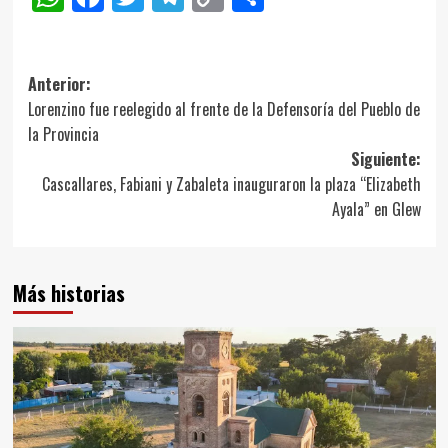
Link
Navegación
Anterior:
Lorenzino fue reelegido al frente de la Defensoría del Pueblo de
de
la Provincia
entradas
Siguiente:
Cascallares, Fabiani y Zabaleta inauguraron la plaza “Elizabeth
Ayala” en Glew
Más historias