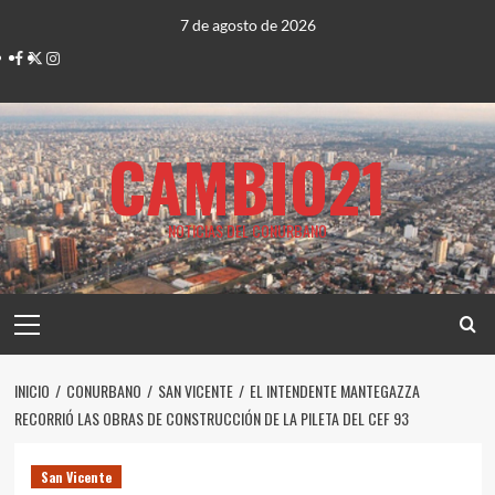
Saltar
7 de agosto de 2026
al
Facebook
Twitter
Instagram
contenido
CAMBIO21
NOTICIAS DEL CONURBANO
Menú
principal
INICIO
CONURBANO
SAN VICENTE
EL INTENDENTE MANTEGAZZA
RECORRIÓ LAS OBRAS DE CONSTRUCCIÓN DE LA PILETA DEL CEF 93
San Vicente