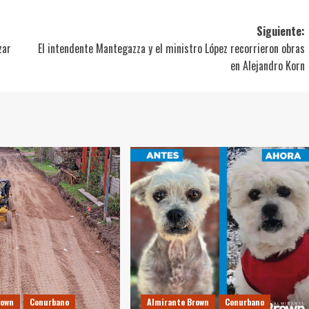
Siguiente:
zar
El intendente Mantegazza y el ministro López recorrieron obras
en Alejandro Korn
rown
Conurbano
Almirante Brown
Conurbano