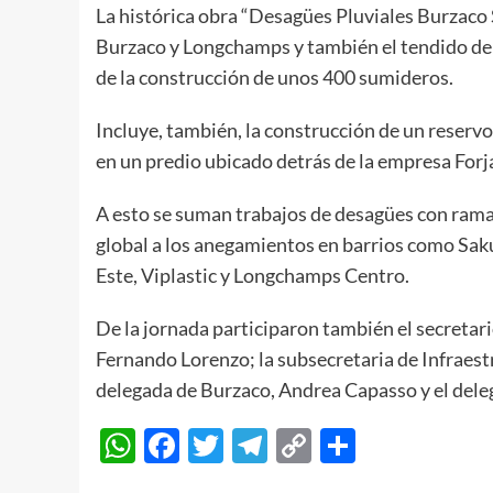
La histórica obra “Desagües Pluviales Burzaco
Burzaco y Longchamps y también el tendido de 
de la construcción de unos 400 sumideros.
Incluye, también, la construcción de un reserv
en un predio ubicado detrás de la empresa Forj
A esto se suman trabajos de desagües con rama
global a los anegamientos en barrios como Sak
Este, Viplastic y Longchamps Centro.
De la jornada participaron también el secretario
Fernando Lorenzo; la subsecretaria de Infraes
delegada de Burzaco, Andrea Capasso y el dele
WhatsApp
Facebook
Twitter
Telegram
Copy
Compart
Link