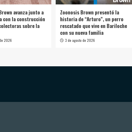
Brown avanza junto a
Zoonosis Brown presentó la
ia con la construcción
historia de “Arturo”, un perro
colectoras sobre la
rescatado que vive en Bariloche
con su nueva familia
 de 2026
3 de agosto de 2026