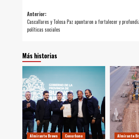
Navegación
Anterior:
Cascallares y Tolosa Paz apuntaron a fortalecer y profundi
de
políticas sociales
entradas
Más historias
Almirante Brown
Conurbano
Almirante B