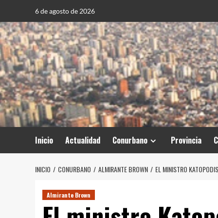
Saltar
6 de agosto de 2026
al
contenido
Inicio
Actualidad
Conurbano
Provincia
C
INICIO
CONURBANO
ALMIRANTE BROWN
EL MINISTRO KATOPODI
Almirante Brown
El ministro Katop