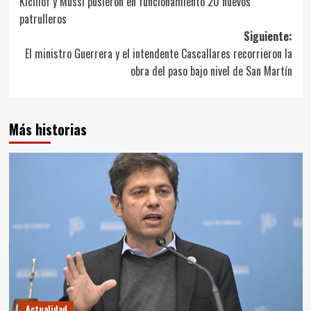
Kicillof y Mussi pusieron en funcionamiento 20 nuevos
de
patrulleros
entradas
Siguiente:
El ministro Guerrera y el intendente Cascallares recorrieron la
obra del paso bajo nivel de San Martín
Más historias
Actualidad