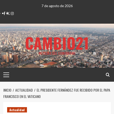
Saltar
7 de agosto de 2026
al
Facebook
Twitter
Instagram
contenido
CAMBIO21
NOTICIAS DEL CONURBANO
Menú
principal
INICIO
ACTUALIDAD
EL PRESIDENTE FERNÁNDEZ FUE RECIBIDO POR EL PAPA
FRANCISCO EN EL VATICANO
Actualidad