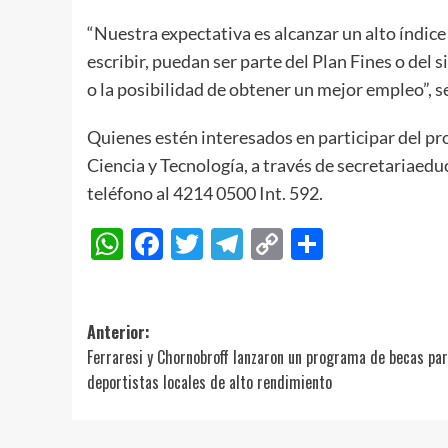
“Nuestra expectativa es alcanzar un alto índice
escribir, puedan ser parte del Plan Fines o del
o la posibilidad de obtener un mejor empleo”, s
Quienes estén interesados en participar del p
Ciencia y Tecnología, a través de secretariae
teléfono al 4214 0500 Int. 592.
WhatsApp
Facebook
Twitter
Telegram
Copy
Compart
Link
Navegación
Anterior:
Ferraresi y Chornobroff lanzaron un programa de becas pa
de
deportistas locales de alto rendimiento
entradas