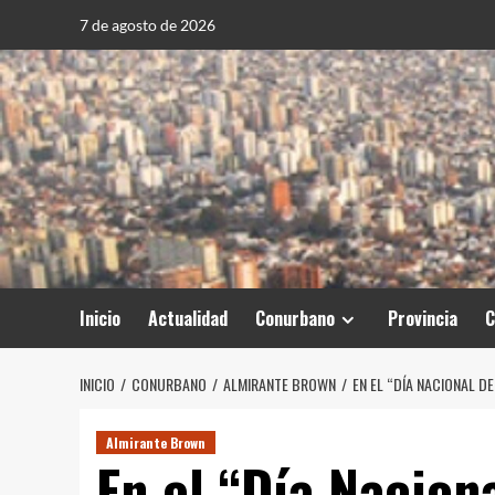
Saltar
7 de agosto de 2026
al
contenido
Inicio
Actualidad
Conurbano
Provincia
C
INICIO
CONURBANO
ALMIRANTE BROWN
EN EL “DÍA NACIONAL D
Almirante Brown
En el “Día Naciona