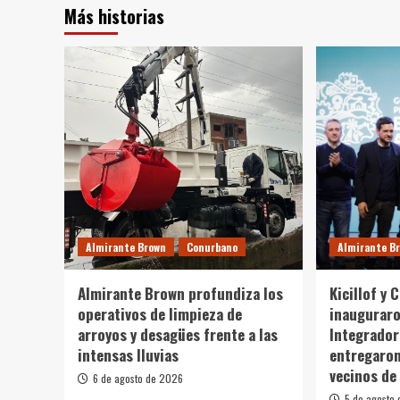
Más historias
Almirante Brown
Conurbano
Almirante B
Almirante Brown profundiza los
Kicillof y 
operativos de limpieza de
inaugurar
arroyos y desagües frente a las
Integrador
intensas lluvias
entregaron
vecinos de
6 de agosto de 2026
5 de agosto