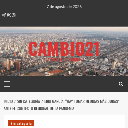
Saltar
7 de agosto de 2026
al
Facebook
Twitter
Instagram
contenido
CAMBIO21
NOTICIAS DEL CONURBANO
Menú
principal
INICIO
SIN CATEGORÍA
ENIO GARCÍA: “HAY TOMAR MEDIDAS MÁS DURAS”
ANTE EL CONTEXTO REGIONAL DE LA PANDEMIA
Sin categoría