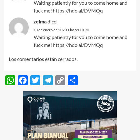
Waiting patiently for you to come home and
fuck me!
https://hdo.ai/DVMQq
zelma
dice:
13 de enero de 2023 a las 9:00 PM
Waiting patiently for you to come home and
fuck me!
https://hdo.ai/DVMQq
Los comentarios están cerrados.
WhatsApp
Facebook
Twitter
Telegram
Copy
Compartir
Link