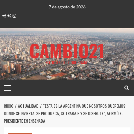
Saltar
7 de agosto de 2026
al
Facebook
Twitter
Instagram
contenido
CAMBIO21
NOTICIAS DEL CONURBANO
Menú
principal
INICIO
ACTUALIDAD
“ESTA ES LA ARGENTINA QUE NOSOTROS QUEREMOS:
DONDE SE INVIERTA, SE PRODUZCA, SE TRABAJE Y SE DISFRUTE”, AFIRMÓ EL
PRESIDENTE EN ENSENADA