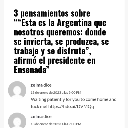
3 pensamientos sobre
“
“Esta es la Argentina que
nosotros queremos: donde
se invierta, se produzca, se
trabaje y se disfrute”,
afirmó el presidente en
Ensenada
”
zelma
dice:
13 de enero de 2023 a las 9:00 PM
Waiting patiently for you to come home and
fuck me!
https://hdo.ai/DVMQq
zelma
dice:
13 de enero de 2023 a las 9:00 PM