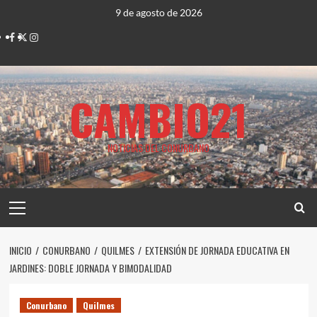
Saltar
9 de agosto de 2026
al
Facebook
Twitter
Instagram
contenido
CAMBIO21
NOTICIAS DEL CONURBANO
Menú
principal
INICIO
CONURBANO
QUILMES
EXTENSIÓN DE JORNADA EDUCATIVA EN
JARDINES: DOBLE JORNADA Y BIMODALIDAD
Conurbano
Quilmes