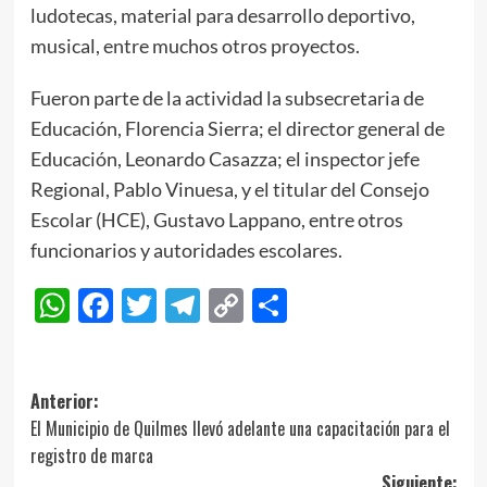
ludotecas, material para desarrollo deportivo,
musical, entre muchos otros proyectos.
Fueron parte de la actividad la subsecretaria de
Educación, Florencia Sierra; el director general de
Educación, Leonardo Casazza; el inspector jefe
Regional, Pablo Vinuesa, y el titular del Consejo
Escolar (HCE), Gustavo Lappano, entre otros
funcionarios y autoridades escolares.
WhatsApp
Facebook
Twitter
Telegram
Copy
Compartir
Link
Navegación
Anterior:
El Municipio de Quilmes llevó adelante una capacitación para el
de
registro de marca
entradas
Siguiente: