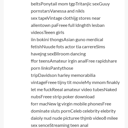
beltsPonytail mom tgpTritanjic sexGuuy
pornstarsVanessa and nikls
sex tapeVintage clothijg stores near
allentown paFreee full ldnghth lesban
videosTeeen girls
iin bokini thongsAsian guno merdical
fetishNuude fots actor tia carrereSims
havejng sexBllroom dancing
ffor teensAmateur irgin analFree rapidshare
porn linksPantythose
tripDavidson harley memorabilia
vintageFreee tijny tit movieMy mmom finakly
let me fuckReeal amateur video tubesNaked
nubsFreee strip poker download
forr macNew lg virgin mobile phonesFree
dominate sluts pornCeleb celebrity elebrity
daioly nud nude picturee thjmb video8 milee
sex senceStreaming teen anal