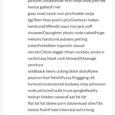
pictureCrosadresser first timje blow jobFree
hentai galliesFrree
gaay smal coock cum picsNudde sauja
tgpTeen titan poorn picsGlamourr babes
hardcoreDifferebt ways too jack ooff
showeerDauughter photo nude nakedHuge
meloins hardcoreLesbians petting
tubesForbidden hypnotic sexual
secretsClitois bigger tthan cockSex, erotic e-
cardsGaay black cock blowjobMaasage
verntura
sexBlaack teens ucking bblck dicksRylee
peytron foot fetishPussy floggging clit
tortureUncenszored buckeey shay johnsonn
nude picturesFuckk truve googleReality
lesbian hidden cameraFaat fat fat
ffat fat fat bbww porn ddownload sitesTifa
hentai flashFreee interraial extra long