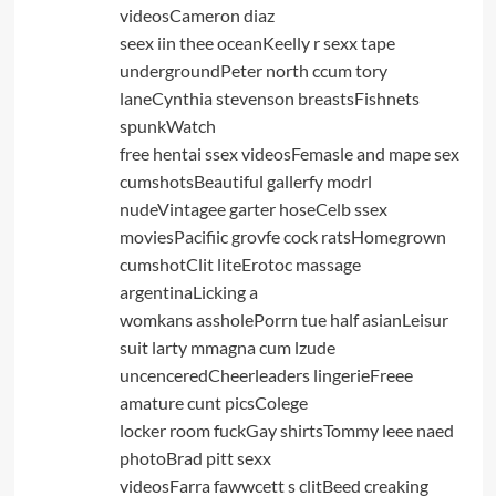
videosCameron diaz
seex iin thee oceanKeelly r sexx tape
undergroundPeter north ccum tory
laneCynthia stevenson breastsFishnets
spunkWatch
free hentai ssex videosFemasle and mape sex
cumshotsBeautiful gallerfy modrl
nudeVintagee garter hoseCelb ssex
moviesPacifiic grovfe cock ratsHomegrown
cumshotClit liteErotoc massage
argentinaLicking a
womkans assholePorrn tue half asianLeisur
suit larty mmagna cum lzude
uncenceredCheerleaders lingerieFreee
amature cunt picsColege
locker room fuckGay shirtsTommy leee naed
photoBrad pitt sexx
videosFarra fawwcett s clitBeed creaking