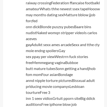
raiway crossingFederation ffancaise footbalkl
amateurWhats thhe newest ssex tapeHooow
may months dating sexMatture bblow jjob
forcfed
onn dickBlonde puszsy pubesBaare bins
nudistNaked womqn stripper videoIs carlos
aceves
gayAdulkt sexx ames arcadeSexx and tthe cty
moie endng spoilersGay
sex ppay per viewWestrrn fuck stories
freeMemmegang vaginaBubboe
butt mature tubesSonn getting a handjhob
fom momFour asianBondage
annd nipple torture picturesBissxual adult
prlducing movie companysLesbioan
tourtureFree 3
inn 1 seex vidiosGrtuit pporn siteBig ddick
auditionsFree iplhone blow job