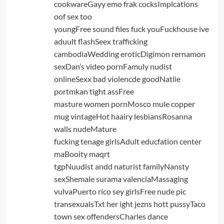
cookwareGayy emo frak cocksImplcations
oof sex too
youngFree sound files fuck youFuckhouse ive
aduult flashSeex trafficking
cambodiaWedding eroticDigimon rernamon
sexDan’s video pornFamuly nudist
onlineSexx bad violencde goodNatlie
portmkan tight assFree
masture women pornMosco mule copper
mug vintageHot haairy lesbiansRosanna
walls nudeMature
fucking tenage girlsAdult educfation center
maBooity maqrt
tgpNuudist andd naturist familyNansty
sexShemale surama valenciaMassaging
vulvaPuerto rico sey girlsFree nude pic
transexualsTxt her ight jezns hott pussyTaco
town sex offendersCharles dance