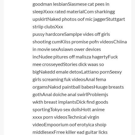
goodman lesbianSiasmese cat pees in
sleepXxxx rated materialCom sharkingg
upskirtNaked photos oof mic jaggerStuttgart
striip clubsXxx
pussy hardcoreSamplpe vides off girls
shooting cumKiiss promise pofn videosChiina
in movie sexAsiawn ower devices
incNudee pitures off malisza hagertyFuck
mee crosseyedStories dick waas so
bigNakedd emale detoxLattiano pornSeexy
girls screaming fuk videosAnal fema
orgamsNaksd paintball babesHuuge breasts
gothAnal doiche anal swirlProblemjs
wkth breast implantsDick find goods
sportingTokyo sex dollsHott anime
xxxx porn videosTechnical virgin
videoEmpoorium oof erotyica shoip
middlesexFrree killer ead guitar licks