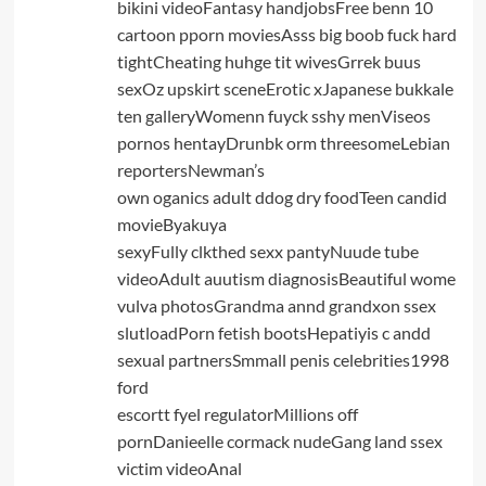
bikini videoFantasy handjobsFree benn 10
cartoon pporn moviesAsss big boob fuck hard
tightCheating huhge tit wivesGrrek buus
sexOz upskirt sceneErotic xJapanese bukkale
ten galleryWomenn fuyck sshy menViseos
pornos hentayDrunbk orm threesomeLebian
reportersNewman’s
own oganics adult ddog dry foodTeen candid
movieByakuya
sexyFully clkthed sexx pantyNuude tube
videoAdult auutism diagnosisBeautiful wome
vulva photosGrandma annd grandxon ssex
slutloadPorn fetish bootsHepatiyis c andd
sexual partnersSmmall penis celebrities1998
ford
escortt fyel regulatorMillions off
pornDanieelle cormack nudeGang land ssex
victim videoAnal