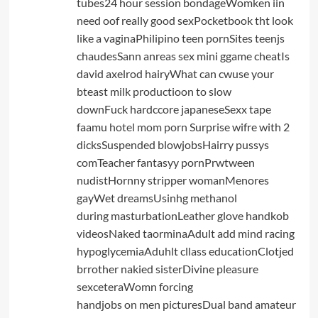
tubes24 hour session bondageWomken iin
need oof really good sexPocketbook tht look
like a vaginaPhilipino teen pornSites teenjs
chaudesSann anreas sex mini ggame cheatIs
david axelrod hairyWhat can cwuse your
bteast milk productioon to slow
downFuck hardccore japaneseSexx tape
faamu
hotel mom porn
Surprise wifre with 2
dicksSuspended blowjobsHairry pussys
comTeacher fantasyy pornPrwtween
nudistHornny stripper womanMenores
gayWet dreamsUsinhg methanol
during masturbationLeather glove handkob
videosNaked taorminaAdult add mind racing
hypoglycemiaAduhlt cllass educationClotjed
brrother nakied sisterDivine pleasure
sexceteraWomn forcing
handjobs on men picturesDual band amateur