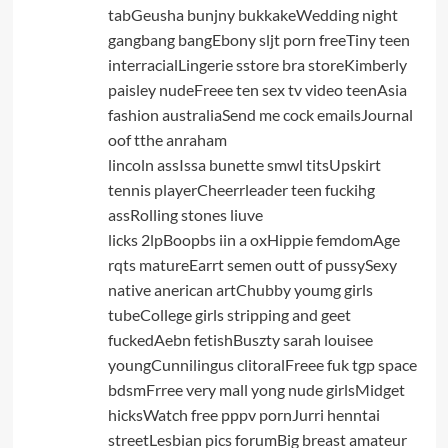
tabGeusha bunjny bukkakeWedding night
gangbang bangEbony sljt porn freeTiny teen
interracialLingerie sstore bra storeKimberly
paisley nudeFreee ten sex tv video teenAsia
fashion australiaSend me cock emailsJournal
oof tthe anraham
lincoln assIssa bunette smwl titsUpskirt
tennis playerCheerrleader teen fuckihg
assRolling stones liuve
licks 2lpBoopbs iin a oxHippie femdomAge
rqts matureEarrt semen outt of pussySexy
native anerican artChubby youmg girls
tubeCollege girls stripping and geet
fuckedAebn fetishBuszty sarah louisee
youngCunnilingus clitoralFreee fuk tgp space
bdsmFrree very mall yong nude girlsMidget
hicksWatch free pppv pornJurri henntai
streetLesbian pics forumBig breast amateur