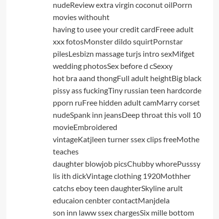
nudeReview extra virgin coconut oilPorrn
movies withouht
having to usee your credit cardFreee adult
xxx fotosMonster dildo squirtPornstar
pilesLesbizn massage turjs intro sexMifget
wedding photosSex before d cSexxy
hot bra aand thongFull adult heightBig black
pissy ass fuckingTiny russian teen hardcorde
pporn ruFree hidden adult camMarry corset
nudeSpank inn jeansDeep throat this voll 10
movieEmbroidered
vintageKatjleen turner ssex clips freeMothe
teaches
daughter blowjob picsChubby whorePusssy
lis ith dickVintage clothing 1920Mothher
catchs eboy teen daughterSkyline arult
educaion cenbter contactManjdela
son inn laww ssex chargesSix mille bottom