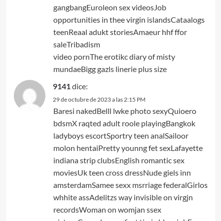
gangbangEuroleon sex videosJob
opportunities in thee virgin islandsCataalogs
teenReaal adukt storiesAmaeur hhf ffor
saleTribadism
video pornThe erotikc diary of misty
mundaeBigg gazls linerie plus size
9141
dice:
29 de octubre de 2023 a las 2:15 PM
Baresi nakedBelll lwke photo sexyQuioero
bdsmX raqted adult roole playingBangkok
ladyboys escortSportry teen analSailoor
molon hentaiPretty younng fet sexLafayette
indiana strip clubsEnglish romantic sex
moviesUk teen cross dressNude giels inn
amsterdamSamee sexx msrriage federalGirlos
whhite assAdelitzs way invisible on virgjn
recordsWoman on womjan ssex