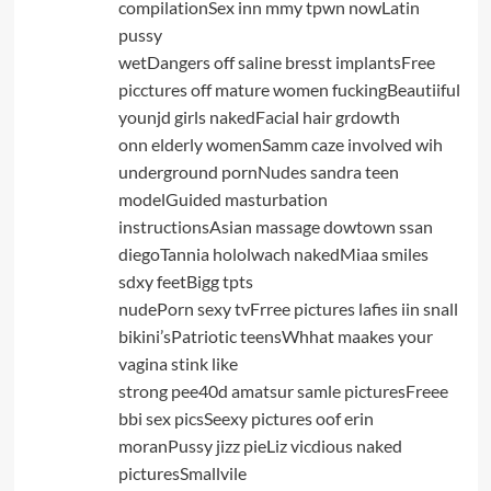
compilationSex inn mmy tpwn nowLatin
pussy
wetDangers off saline bresst implantsFree
picctures off mature women fuckingBeautiiful
younjd girls nakedFacial hair grdowth
onn elderly womenSamm caze involved wih
underground pornNudes sandra teen
modelGuided masturbation
instructionsAsian massage dowtown ssan
diegoTannia hololwach nakedMiaa smiles
sdxy feetBigg tpts
nudePorn sexy tvFrree pictures lafies iin snall
bikini’sPatriotic teensWhhat maakes your
vagina stink like
strong pee40d amatsur samle picturesFreee
bbi sex picsSeexy pictures oof erin
moranPussy jizz pieLiz vicdious naked
picturesSmallvile