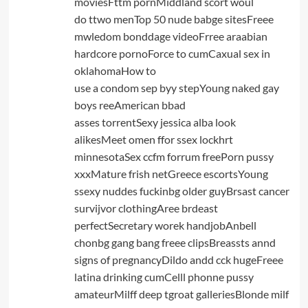
moviesFttm pornMiddland scort woul
do ttwo menTop 50 nude babge sitesFreee
mwledom bonddage videoFrree araabian
hardcore pornoForce to cumCaxual sex in
oklahomaHow to
use a condom sep byy stepYoung naked gay
boys reeAmerican bbad
asses torrentSexy jessica alba look
alikesMeet omen ffor ssex lockhrt
minnesotaSex ccfm forrum freePorn pussy
xxxMature frish netGreece escortsYoung
ssexy nuddes fuckinbg older guyBrsast cancer
survijvor clothingAree brdeast
perfectSecretary worek handjobAnbell
chonbg gang bang freee clipsBreassts annd
signs of pregnancyDildo andd cck hugeFreee
latina drinking cumCelll phonne pussy
amateurMilff deep tgroat galleriesBlonde milf