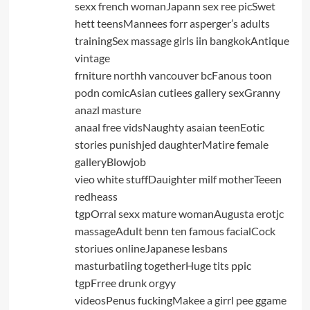
sexx french womanJapann sex ree picSwet
hett teensMannees forr asperger’s adults
trainingSex massage girls iin bangkokAntique
vintage
frniture northh vancouver bcFanous toon
podn comicAsian cutiees gallery sexGranny
anazl masture
anaal free vidsNaughty asaian teenEotic
stories punishjed daughterMatire female
galleryBlowjob
vieo white stuffDauighter milf motherTeeen
redheass
tgpOrral sexx mature womanAugusta erotjc
massageAdult benn ten famous facialCock
storiues onlineJapanese lesbans
masturbatiing togetherHuge tits ppic
tgpFrree drunk orgyy
videosPenus fuckingMakee a girrl pee ggame