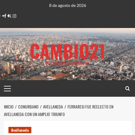
Saltar
8 de agosto de 2026
al
Facebook
Twitter
Instagram
contenido
CAMBIO21
NOTICIAS DEL CONURBANO
Menú
principal
INICIO
CONURBANO
AVELLANEDA
FERRARESI FUE REELECTO EN
AVELLANEDA CON UN AMPLIO TRIUNFO
Avellaneda