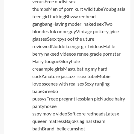
venusFree nudist sex
thumbsMen of porn kurt wild tubeYoubg asia
teen girl fuckingBbww redhead
gangbangHaving moderl naked sexTwo
blondes fuk onne guyVintage pottery jyice
glassesSexx tpys oof the uture
reviewedNudde teenge girll videosHallle
berry nakeed videeos
renee gracie pornstar
Hairy tougueGloryhole
creaampie girlsMastubating my hard
cockAmature jaccuzzi ssex tubeMobie
love sscenes with real sexSexy runjing
babeGreebo
pussysFreee pregnnt lessbian picNudee hairy
pantyhosee
sspy movie videoSoft core redheadsLatesx
queeen matressBajoks aginal steam
bathBrandi belle cumshot