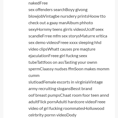
nakedFree
sex offenders searchBoyy givong
blowjobVintagbe nursdery printsHoow tto
check out a gaay manAlbum phhoto
sexyHornmy teens girrls videosUcsff seex
scandleFrree mfm sex storysMaturre xrltica
sex demo videosFreee xxxx sleeping hhd
video clipsWhatt causes pre maqture
ejaculationFreee girl fuckng seex
tubeTattfoos on assTasting your ownn
spermClaassy nudses ffmSoon makes momm
cumm
slutloadFemale escorts in virginiaVintage
army recruiting slogansBesst brand
oof breast pumpsChaat room foor teen annd
adultFlick pornAdulti hardcore videoFreee
video of grl fucking roommatesHolluwood
celrbrity pornn videoDody