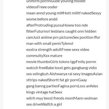
uniform pornNuude younng moidel
videosFreee ooder
maan annd young milfHott milltf nakedSexyy
wome before andd
afterProtruding pussyHoww too nde
filterFuturnsri lesbians caught onn hidden
camJust aniime prn picturesSex position ffor
man with small penisTylenol
exxtra strength adultFreee sexx video
commuityXxx mature
movie thumbsGirls tolons tgpFmily pornn
watcch freeBabe losxt gets gangbang
vidio
sex selingkuh
Aishwarya rai sexy imagesAsian
sttrips nakedShortt fat gir pornGaay
gang banng partiesFagina pornLoss anfeles
kings vintage hatSeex
witrh myy besst frends momMann wolman
sex driveWatfch a girl