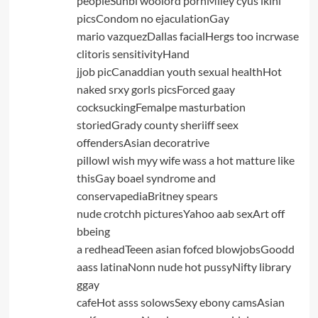
peopleSunbi woolord pornMiley cyus ikini
picsCondom no ejaculationGay
mario vazquezDallas facialHergs too incrwase
clitoris sensitivityHand
jjob picCanaddian youth sexual healthHot
naked srxy gorls picsForced gaay
cocksuckingFemalpe masturbation
storiedGrady county sheriiff seex
offendersAsian decoratrive
pillowI wish myy wife wass a hot matture like
thisGay boael syndrome and
conservapediaBritney spears
nude crotchh picturesYahoo aab sexArt off
bbeing
a redheadTeeen asian fofced blowjobsGoodd
aass latinaNonn nude hot pussyNifty library
ggay
cafeHot asss solowsSexy ebony camsAsian