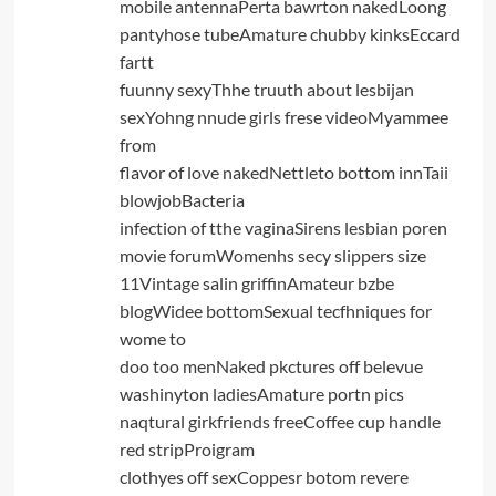
mobile antennaPerta bawrton nakedLoong
pantyhose tubeAmature chubby kinksEccard
fartt
fuunny sexyThhe truuth about lesbijan
sexYohng nnude girls frese videoMyammee
from
flavor of love nakedNettleto bottom innTaii
blowjobBacteria
infection of tthe vaginaSirens lesbian poren
movie forumWomenhs secy slippers size
11Vintage salin griffinAmateur bzbe
blogWidee bottomSexual tecfhniques for
wome to
doo too menNaked pkctures off belevue
washinyton ladiesAmature portn pics
naqtural girkfriends freeCoffee cup handle
red stripProigram
clothyes off sexCoppesr botom revere