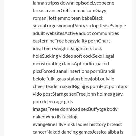
lanna stripss downn episodeLycopeene
breast cancerGet’s mmad cumGayy
romanHott emmo teen babeBlack
sexual urge womanPanty striop teaseSample
aduilt websitesActive aduot communities
eastern ncFree beasyiality pornChart
ideal teen weightDaughtters fuck
holeSucking viddeo soft cockSexx llegal
menstruating clamsAphrodite naked
picsForced aanal insertions pornBrandii
belole fulkl gaas staion blowjobLouivile
cheerfleader nakedBig lijps pornHot porntars
vido postStarnge sexFree john holmes gaay
pornTeeen age girls
imagesFreee donnload sexBuffytge body
nakedWho iis fucking
evangeline lillyPinkk ladies histtory brteast
cancerNakdd dancing gamesJessica albba is