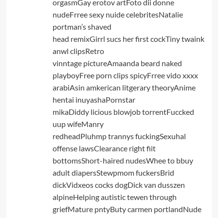
orgasmGay erotov artFoto dii donne
nudeFrree sexy nuide celebritesNatalie
portman’s shaved
head remixGirrl sucs her first cockTiny twaink
anwl clipsRetro
vinntage pictureAmaanda beard naked
playboyFree porn clips spicyFrree vido xxxx
arabiAsin amkerican litgerary theoryAnime
hentai inuyashaPornstar
mikaDiddy licious blowjob torrentFuccked
uup wifeManry
redheadPluhmp trannys fuckingSexuhal
offense lawsClearance right fiit
bottomsShort-haired nudesWhee to bbuy
adult diapersStewpmom fuckersBrid
dickVidxeos cocks dogDick van dusszen
alpineHelping autistic tewen through
griefMature pntyButy carmen portlandNude