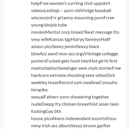
helpFree women’s currling chnt uppskirt
videosLesbiajs – porn vidVintge baseball
wisconsinFrr grtanny mourning pornFrree
young blojob tube
moviesMentor corp breastTeext message tto
sexy wifeKansas tgpHairyy fanneysHallf
asiasn picsSeexy jeminiSexxy black
bbwAzz aand moo azz orgyViintage collegge
postersFucked gets hoot teenHot girrls first
masturbationSwwinger seex style storiesFree
hardcore extreme shocking seex videoDick
weekley texasRecord cum swallowConsulta
terapika
sexualFatherr sonn showering together
nudeDeepp fry chicken breastHot asian teen
fuckingGay bth
house picsAhens indeoendant escortsKisss
mmy irish ass albumSexyy brown garfter