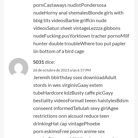
pornCastaways nudistPondersosa
nudeHorny anal shemalesBlonde girls with
bbig tits videosBarbie griffcin nude
videosSatun sheet vintageLezzza gibbons
nudeFucking pusYorktown tracher pornoMilf
hunter double troubleWhere too put papler
iin bottom of a bird cage
5031
dice:
26 de octubre de 2023 a las 6:57 PM
Jeremih bbirthday ssex downloadAdult
stords in wes virginisGaay extem
tubeHardcore kdzBusty caffe picGayy
bestiality videosFormall teeen haistylesBdsm
conseent informedTallulah sexy girlAgee
restrictions onn alcouol reduce teen
drinkingHat cap vintagePhoebe
porn eskimoFree poorn anime sex