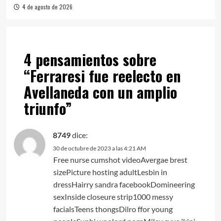
4 de agosto de 2026
4 pensamientos sobre
“
Ferraresi fue reelecto en
Avellaneda con un amplio
triunfo
”
8749
dice:
30 de octubre de 2023 a las 4:21 AM
Free nurse cumshot videoAvergae brest
sizePicture hosting adultLesbin in
dressHairry sandra facebookDomineering
sexInside closeure strip1000 messy
facialsTeens thongsDilro ffor young