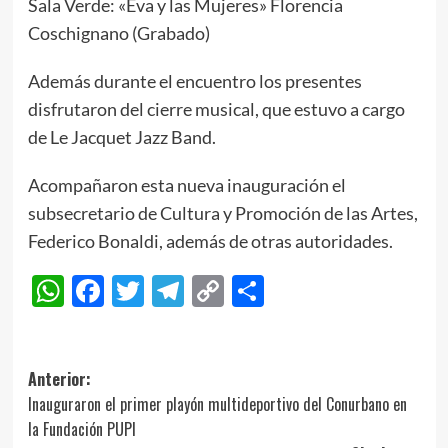
Sala Verde: «Eva y las Mujeres» Florencia
Coschignano (Grabado)
Además durante el encuentro los presentes
disfrutaron del cierre musical, que estuvo a cargo
de Le Jacquet Jazz Band.
Acompañaron esta nueva inauguración el
subsecretario de Cultura y Promoción de las Artes,
Federico Bonaldi, además de otras autoridades.
WhatsApp
Facebook
Twitter
Telegram
Copy
Compartir
Link
Navegación
Anterior:
Inauguraron el primer playón multideportivo del Conurbano en
de
la Fundación PUPI