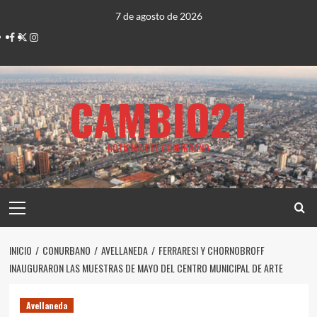
Saltar
7 de agosto de 2026
al
Facebook
Twitter
Instagram
contenido
CAMBIO21
NOTICIAS DEL CONURBANO
Menú
principal
INICIO
CONURBANO
AVELLANEDA
FERRARESI Y CHORNOBROFF
INAUGURARON LAS MUESTRAS DE MAYO DEL CENTRO MUNICIPAL DE ARTE
Avellaneda