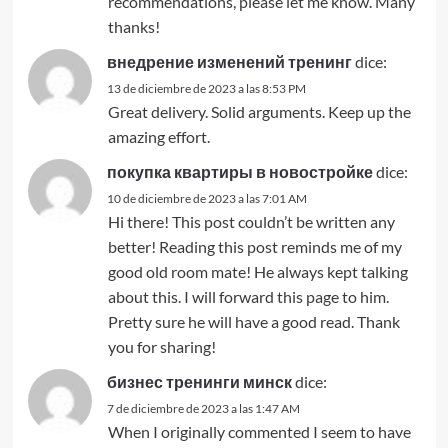
recommendations, please let me know. Many
thanks!
внедрение изменений тренинг
dice:
13 de diciembre de 2023 a las 8:53 PM
Great delivery. Solid arguments. Keep up the
amazing effort.
покупка квартиры в новостройке
dice:
10 de diciembre de 2023 a las 7:01 AM
Hi there! This post couldn’t be written any
better! Reading this post reminds me of my
good old room mate! He always kept talking
about this. I will forward this page to him.
Pretty sure he will have a good read. Thank
you for sharing!
бизнес тренинги минск
dice:
7 de diciembre de 2023 a las 1:47 AM
When I originally commented I seem to have