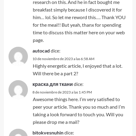
research on this. And he in fact bought me
breakfast simply because I discovered it for
him… lol. So let me reword this…. Thank YOU
for the meal!! But yeah, thanx for spending
time to discuss this matter here on your web
page.
autocad
dice:
10 de noviembre de 2023 a las 6:58 AM
Highly energetic article, I enjoyed that a lot.
Will there be a part 2?
краска для ткани
dice:
8 de noviembre de 2023 a las 1:45 PM
Awesome things here. I’m very satisfied to
peer your article. Thank you so much and I’m
taking a look forward to touch you. Will you
please drop me a mail?
bitokvesnuhin
dice: