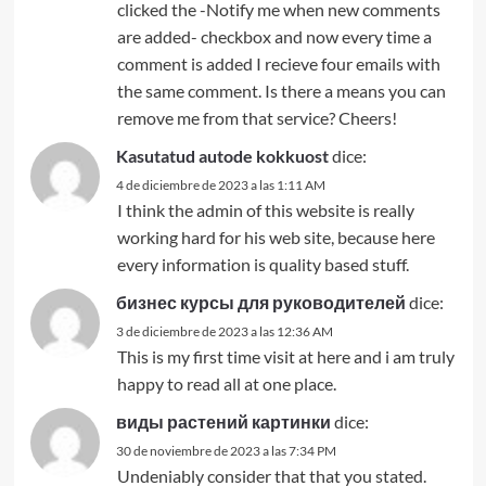
clicked the -Notify me when new comments
are added- checkbox and now every time a
comment is added I recieve four emails with
the same comment. Is there a means you can
remove me from that service? Cheers!
Kasutatud autode kokkuost
dice:
4 de diciembre de 2023 a las 1:11 AM
I think the admin of this website is really
working hard for his web site, because here
every information is quality based stuff.
бизнес курсы для руководителей
dice:
3 de diciembre de 2023 a las 12:36 AM
This is my first time visit at here and i am truly
happy to read all at one place.
виды растений картинки
dice:
30 de noviembre de 2023 a las 7:34 PM
Undeniably consider that that you stated.