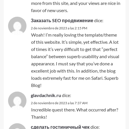
more from this site, and your views are nice in
favor of new users.
Заказать SEO продвижение
dice:
2 de noviembre de 2023 a las 2:15 PM
Woah! I’m really loving the template/theme
of this website. It’s simple, yet effective. A lot
of times it’s very difficult to get that “perfect
balance” between superb usability and visual
appearance. I must say that you’ve done a
excellent job with this. In addition, the blog
loads extremely fast for me on Safari. Superb
Blog!
glavdachnik.ru
dice:
2 de noviembre de 2023 a las 7:37 AM
Incredible quest there. What occurred after?
Thanks!
сделать гостиничный чек
dice: