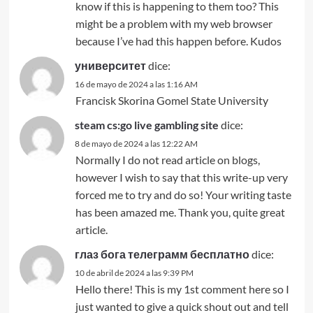
know if this is happening to them too? This
might be a problem with my web browser
because I’ve had this happen before. Kudos
университет
dice:
16 de mayo de 2024 a las 1:16 AM
Francisk Skorina Gomel State University
steam cs:go live gambling site
dice:
8 de mayo de 2024 a las 12:22 AM
Normally I do not read article on blogs,
however I wish to say that this write-up very
forced me to try and do so! Your writing taste
has been amazed me. Thank you, quite great
article.
глаз бога телеграмм бесплатно
dice:
10 de abril de 2024 a las 9:39 PM
Hello there! This is my 1st comment here so I
just wanted to give a quick shout out and tell