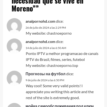
necesidad que se vive en
Moreno”
”
analpornohd.com
dice:
26 de julio de 2024 a las 2:29 PM
My website:
chastnoeporno
analpornohd.com
dice:
14 de julio de 2024 a las 6:50 AM
Ponto IPTV a melhor programacao de canais
IPTV do Brasil, filmes, series, futebol
My website:
chastnoeporno.top
Прогнозы на футбол
dice:
9 de julio de 2024 a las 6:50 PM
Way cool! Some very valid points! I
appreciate you writing this article and the
rest of the site is extremely good.
мойка самообслуживания под ключ