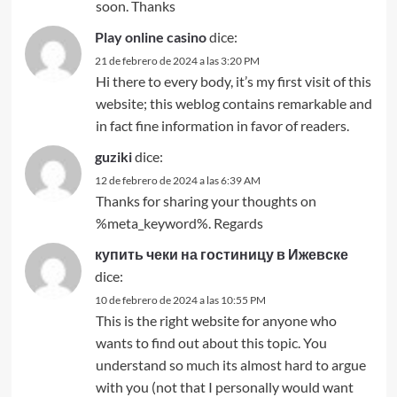
soon. Thanks
Play online casino
dice:
21 de febrero de 2024 a las 3:20 PM
Hi there to every body, it’s my first visit of this
website; this weblog contains remarkable and
in fact fine information in favor of readers.
guziki
dice:
12 de febrero de 2024 a las 6:39 AM
Thanks for sharing your thoughts on
%meta_keyword%. Regards
купить чеки на гостиницу в Ижевске
dice:
10 de febrero de 2024 a las 10:55 PM
This is the right website for anyone who
wants to find out about this topic. You
understand so much its almost hard to argue
with you (not that I personally would want