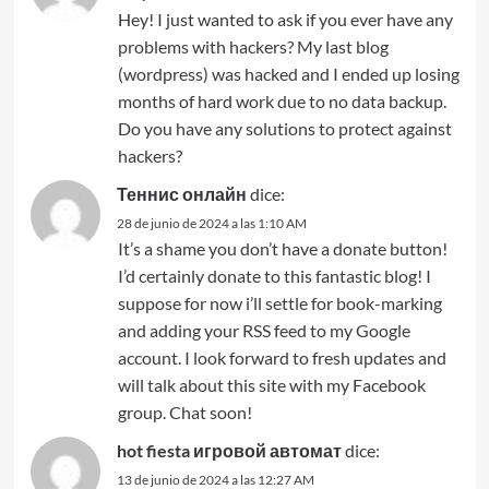
Hey! I just wanted to ask if you ever have any
problems with hackers? My last blog
(wordpress) was hacked and I ended up losing
months of hard work due to no data backup.
Do you have any solutions to protect against
hackers?
Теннис онлайн
dice:
28 de junio de 2024 a las 1:10 AM
It’s a shame you don’t have a donate button!
I’d certainly donate to this fantastic blog! I
suppose for now i’ll settle for book-marking
and adding your RSS feed to my Google
account. I look forward to fresh updates and
will talk about this site with my Facebook
group. Chat soon!
hot fiesta игровой автомат
dice:
13 de junio de 2024 a las 12:27 AM