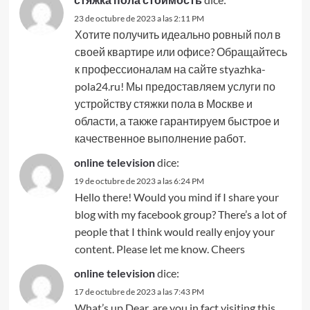
23 de octubre de 2023 a las 2:11 PM
Хотите получить идеально ровный пол в
своей квартире или офисе? Обращайтесь
к профессионалам на сайте styazhka-
pola24.ru! Мы предоставляем услуги по
устройству стяжки пола в Москве и
области, а также гарантируем быстрое и
качественное выполнение работ.
online television
dice:
19 de octubre de 2023 a las 6:24 PM
Hello there! Would you mind if I share your
blog with my facebook group? There’s a lot of
people that I think would really enjoy your
content. Please let me know. Cheers
online television
dice:
17 de octubre de 2023 a las 7:43 PM
What’s up Dear, are you in fact visiting this