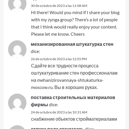
30 de octubre de 2023 a las 11:08 AM
Hi there! Would you mind if I share your blog
with my zynga group? There’s a lot of people
that I think would really enjoy your content.
Please let me know. Cheers
механизированная штукатурка стен
dice:
26 de octubre de 2023 a las 12:05 PM
Сдайте все трудности процесса
оштукатуривание стен профессионалам
на mehanizirovannaya-shtukaturka-
moscow.ru. Вы в хороших руках.
поставка строительных материалов
фирмы
dice:
24 de octubre de 2023 a las 10:31 AM
снабжение объектов стройматериалами
стяжка пола стоимость
dice: