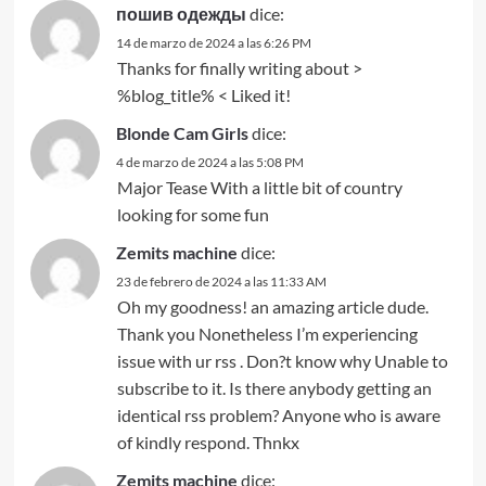
пошив одежды
dice:
14 de marzo de 2024 a las 6:26 PM
Thanks for finally writing about >
%blog_title% < Liked it!
Blonde Cam Girls
dice:
4 de marzo de 2024 a las 5:08 PM
Major Tease With a little bit of country
looking for some fun
Zemits machine
dice:
23 de febrero de 2024 a las 11:33 AM
Oh my goodness! an amazing article dude.
Thank you Nonetheless I’m experiencing
issue with ur rss . Don?t know why Unable to
subscribe to it. Is there anybody getting an
identical rss problem? Anyone who is aware
of kindly respond. Thnkx
Zemits machine
dice: