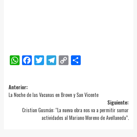
WhatsApp
Facebook
Twitter
Telegram
Copy
Compartir
Link
Navegación
Anterior:
La Noche de las Vacunas en Brown y San Vicente
de
Siguiente:
entradas
Cristian Gusmán: “La nueva obra nos va a permitir sumar
actividades al Mariano Moreno de Avellaneda”.