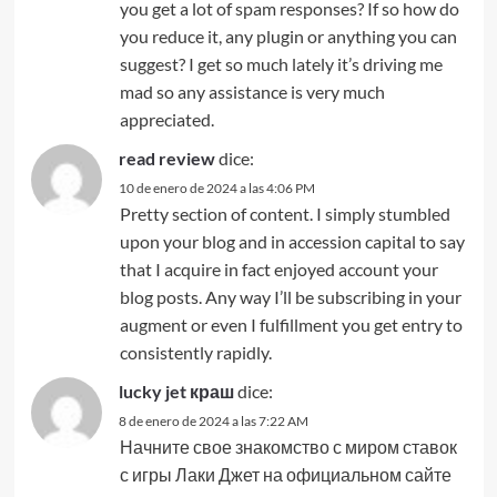
you get a lot of spam responses? If so how do
you reduce it, any plugin or anything you can
suggest? I get so much lately it’s driving me
mad so any assistance is very much
appreciated.
read review
dice:
10 de enero de 2024 a las 4:06 PM
Pretty section of content. I simply stumbled
upon your blog and in accession capital to say
that I acquire in fact enjoyed account your
blog posts. Any way I’ll be subscribing in your
augment or even I fulfillment you get entry to
consistently rapidly.
lucky jet краш
dice:
8 de enero de 2024 a las 7:22 AM
Начните свое знакомство с миром ставок
с игры Лаки Джет на официальном сайте