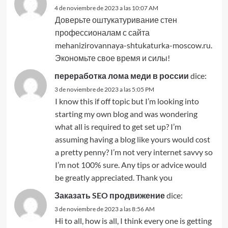
4 de noviembre de 2023 a las 10:07 AM
Доверьте оштукатуривание стен
профессионалам с сайта
mehanizirovannaya-shtukaturka-moscow.ru.
Экономьте свое время и силы!
переработка лома меди в россии
dice:
3 de noviembre de 2023 a las 5:05 PM
I know this if off topic but I’m looking into
starting my own blog and was wondering
what all is required to get set up? I’m
assuming having a blog like yours would cost
a pretty penny? I’m not very internet savvy so
I’m not 100% sure. Any tips or advice would
be greatly appreciated. Thank you
Заказать SEO продвижение
dice:
3 de noviembre de 2023 a las 8:56 AM
Hi to all, how is all, I think every one is getting