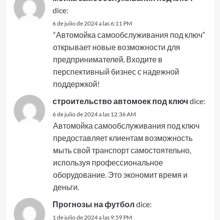
dice:
6 de julio de 2024 a las 6:11 PM
“Автомойка самообслуживания под ключ”
открывает новые возможности для
предпринимателей. Входите в
перспективный бизнес с надежной
поддержкой!
строительство автомоек под ключ
dice:
6 de julio de 2024 a las 12:36 AM
Автомойка самообслуживания под ключ
предоставляет клиентам возможность
мыть свой транспорт самостоятельно,
используя профессиональное
оборудование. Это экономит время и
деньги.
Прогнозы на футбол
dice:
1 de julio de 2024 a las 9:59 PM