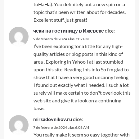
toHaHa). You definitely put a new spin on a
topic that’s been written about for decades.
Excellent stuff, just great!
чеки на гостиницу в Ижевске
dice:
9 de febrero de 2024 a las 7:02 PM
I’ve been exploring for a little for any high-
quality articles or blog posts in this kind of
area . Exploring in Yahoo I at last stumbled
upon this site. Reading this info So i’m glad to
show that I have a very good uncanny feeling
I found out exactly what I needed. I such a lot
surely will make certain to don?t overlook this
web site and give it a look on a continuing
basis.
mirsadovnikov.ru
dice:
7 de febrero de 2024 a las 6:08 AM
You really make it seem so easy together with