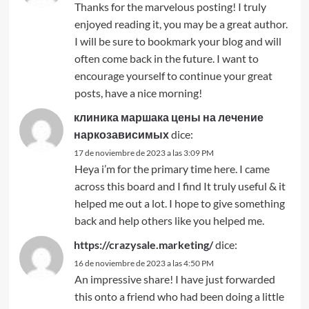
Thanks for the marvelous posting! I truly
enjoyed reading it, you may be a great author.
I will be sure to bookmark your blog and will
often come back in the future. I want to
encourage yourself to continue your great
posts, have a nice morning!
клиника маршака цены на лечение
наркозависимых
dice:
17 de noviembre de 2023 a las 3:09 PM
Heya i’m for the primary time here. I came
across this board and I find It truly useful & it
helped me out a lot. I hope to give something
back and help others like you helped me.
https://crazysale.marketing/
dice:
16 de noviembre de 2023 a las 4:50 PM
An impressive share! I have just forwarded
this onto a friend who had been doing a little