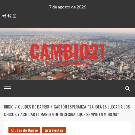
Saltar
7 de agosto de 2026
al
Facebook
Twitter
Instagram
contenido
CAMBIO21
NOTICIAS DEL CONURBANO
Menú
principal
INICIO
CLUBES DE BARRIO
GASTÓN ESPERANZA: “LA IDEA ES LLEGAR A LOS
CHICOS Y ACHICAR EL MARGEN DE NECESIDAD QUE SE VIVE EN MORENO”
Clubes de Barrio
Entrevistas