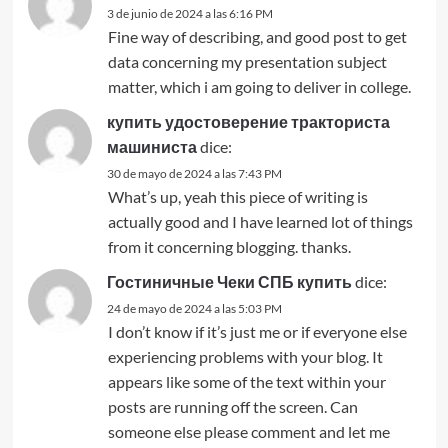
3 de junio de 2024 a las 6:16 PM
Fine way of describing, and good post to get
data concerning my presentation subject
matter, which i am going to deliver in college.
купить удостоверение тракториста
машиниста
dice:
30 de mayo de 2024 a las 7:43 PM
What’s up, yeah this piece of writing is
actually good and I have learned lot of things
from it concerning blogging. thanks.
Гостиничные Чеки СПБ купить
dice:
24 de mayo de 2024 a las 5:03 PM
I don’t know if it’s just me or if everyone else
experiencing problems with your blog. It
appears like some of the text within your
posts are running off the screen. Can
someone else please comment and let me