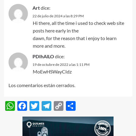
Art
dice:
22 de julio de 2024 a las 8:29 PM
Hi there, all the time i used to check web site
posts here early in the
dawn, for the reason that i enjoy to learn
more and more.
PDIhAlLO
dice:
19 de octubre de 2022 a las 1:11 PM
MoEwHSWayCIdz
Los comentarios están cerrados.
WhatsApp
Facebook
Twitter
Telegram
Copy
Compartir
Link