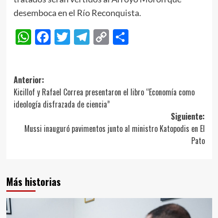
desemboca en el Río Reconquista.
WhatsApp
Facebook
Twitter
Telegram
Copy
Compartir
Link
Navegación
Anterior:
Kicillof y Rafael Correa presentaron el libro “Economía como
de
ideología disfrazada de ciencia”
entradas
Siguiente:
Mussi inauguró pavimentos junto al ministro Katopodis en El
Pato
Más historias