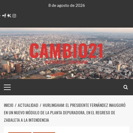
Saltar
8 de agosto de 2026
al
Facebook
Twitter
Instagram
contenido
CAMBIO21
NOTICIAS DEL CONURBANO
Menú
principal
INICIO
ACTUALIDAD
HURLINGHAM: EL PRESIDENTE FERNÁNDEZ INAUGURÓ
EN UN NUEVO MÓDULO DE LA PLANTA DEPURADORA, EN EL REGRESO DE
ZABALETA A LA INTENDENCIA