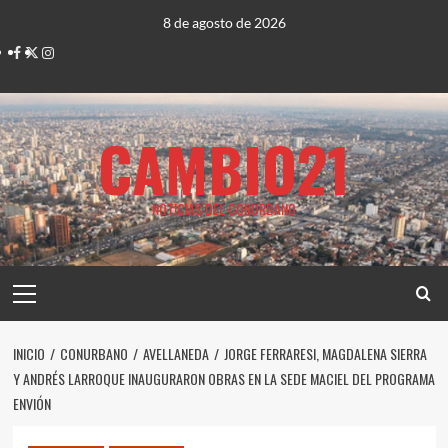
Saltar
8 de agosto de 2026
al
Facebook
Twitter
Instagram
contenido
CAMBIO21
NOTICIAS DEL CONURBANO
Menú
principal
INICIO
CONURBANO
AVELLANEDA
JORGE FERRARESI, MAGDALENA SIERRA
Y ANDRÉS LARROQUE INAUGURARON OBRAS EN LA SEDE MACIEL DEL PROGRAMA
ENVIÓN