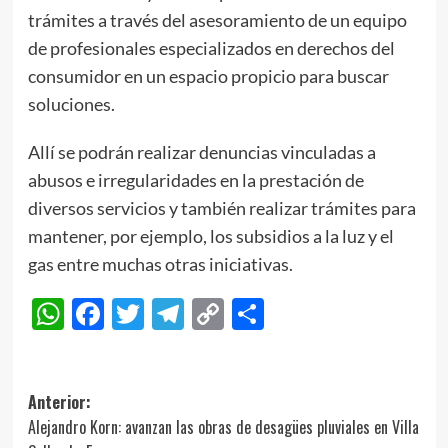
trámites a través del asesoramiento de un equipo
de profesionales especializados en derechos del
consumidor en un espacio propicio para buscar
soluciones.
Allí se podrán realizar denuncias vinculadas a
abusos e irregularidades en la prestación de
diversos servicios y también realizar trámites para
mantener, por ejemplo, los subsidios a la luz y el
gas entre muchas otras iniciativas.
WhatsApp
Facebook
Twitter
Telegram
Copy
Compartir
Link
Navegación
Anterior:
Alejandro Korn: avanzan las obras de desagües pluviales en Villa
de