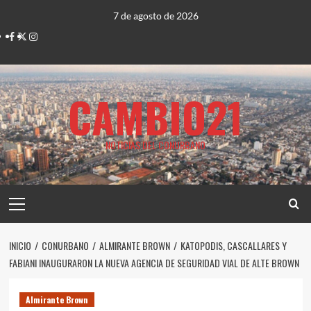
Saltar
7 de agosto de 2026
al
Facebook
Twitter
Instagram
contenido
CAMBIO21
NOTICIAS DEL CONURBANO
Menú
principal
INICIO
CONURBANO
ALMIRANTE BROWN
KATOPODIS, CASCALLARES Y
FABIANI INAUGURARON LA NUEVA AGENCIA DE SEGURIDAD VIAL DE ALTE BROWN
Almirante Brown