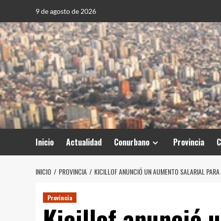
Saltar
9 de agosto de 2026
al
contenido
Inicio
Actualidad
Conurbano
Provincia
C
INICIO
PROVINCIA
KICILLOF ANUNCIÓ UN AUMENTO SALARIAL PARA
Provincia
Kicillof anunció 