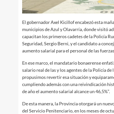
El gobernador Axel Kicillof encabezó esta maña
municipios de Azul y Olavarría, donde visitó a
capacitan los primeros cadetes de la Policía Ru
Seguridad, Sergio Berni, y el candidato a con
aumento salarial para el personal de las fuerzas
En ese marco, el mandatario bonaerense enfat
salario real de las y los agentes de la Policía d
propusimos revertir esa situación y equiparamos
cumpliendo además con una reivindicación hist
de año el aumento salarial alcance un 46,5%”.
De esta manera, la Provincia otorgará un nuevo
del Servicio Penitenciario, en los meses de oc