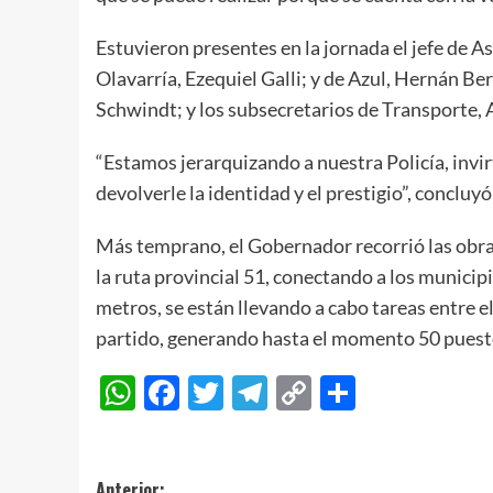
Estuvieron presentes en la jornada el jefe de 
Olavarría, Ezequiel Galli; y de Azul, Hernán Be
Schwindt; y los subsecretarios de Transporte, A
“Estamos jerarquizando a nuestra Policía, invi
devolverle la identidad y el prestigio”, concluyó 
Más temprano, el Gobernador recorrió las obra
la ruta provincial 51, conectando a los municip
metros, se están llevando a cabo tareas entre el
partido, generando hasta el momento 50 puesto
WhatsApp
Facebook
Twitter
Telegram
Copy
Compart
Link
Anterior: