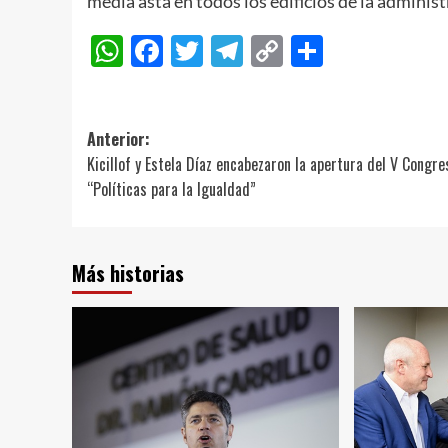
media asta en todos los edificios de la adminis
WhatsApp
Facebook
Twitter
Telegram
Copy
Compart
Link
Navegación
Anterior:
Kicillof y Estela Díaz encabezaron la apertura del V Congre
de
“Políticas para la Igualdad”
entradas
Más historias