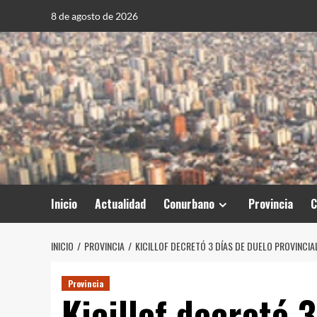
Saltar
8 de agosto de 2026
al
contenido
Inicio
Actualidad
Conurbano
Provincia
C
INICIO
PROVINCIA
KICILLOF DECRETÓ 3 DÍAS DE DUELO PROVINCIAL
Provincia
Kicillof decretó 