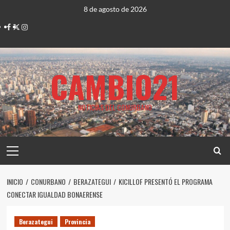
Saltar
8 de agosto de 2026
al
Facebook
Twitter
Instagram
contenido
CAMBIO21
NOTICIAS DEL CONURBANO
Menú
principal
INICIO
CONURBANO
BERAZATEGUI
KICILLOF PRESENTÓ EL PROGRAMA
CONECTAR IGUALDAD BONAERENSE
Berazategui
Provincia