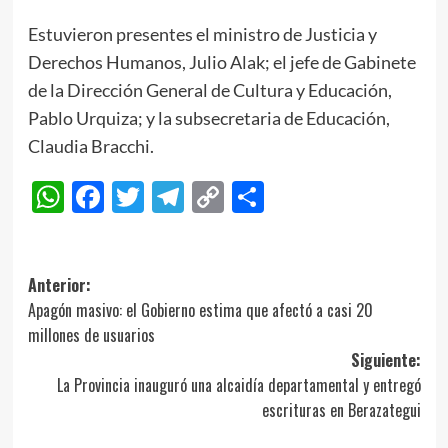
Estuvieron presentes el ministro de Justicia y
Derechos Humanos, Julio Alak; el jefe de Gabinete
de la Dirección General de Cultura y Educación,
Pablo Urquiza; y la subsecretaria de Educación,
Claudia Bracchi.
WhatsApp
Facebook
Twitter
Telegram
Copy
Compartir
Link
Navegación
Anterior:
Apagón masivo: el Gobierno estima que afectó a casi 20
de
millones de usuarios
entradas
Siguiente:
La Provincia inauguró una alcaidía departamental y entregó
escrituras en Berazategui