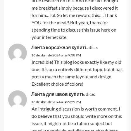
little research on this. And he in fact bought
me breakfast simply because I discovered it
for him… lol. So let me reword this…. Thank
YOU for the meal!! But yeah, thanx for
spending time to discuss this issue here on
your internet site.
Лента корсажная купить
dice:
16 de abril de 2024 a las 9:38 PM
Incredible! This blog looks exactly like my old
one! It’s on a entirely different topic but it has
pretty much the same layout and design.
Excellent choice of colors!
Лента для швов купить
dice:
16 de abril de 2024 a las 9:29 PM
An intriguing discussion is worth comment. I
do believe that you should write more on this
issue, it might not be a taboo subject but
usually people do not discuss such subjects.