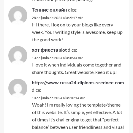
Теннис онлайн
dice:
28 de junio de 2024 a las 9:17 AM
Hi there, I log on to your blogs like every
week. Your writing style is awesome, keep up
the good work!
хот фиеста slot
dice:
13 de junio de 2024 a las 8:34 AM
I love it when individuals come together and
share thoughts. Great website, keep it up!
https://www.russa24-diploms-srednee.com
dice:
10 de junio de 2024 a las 10:14 AM
Woah! I’m really loving the template/theme
of this website. It’s simple, yet effective. A lot
of times it’s challenging to get that “perfect
balance” between user friendliness and visual