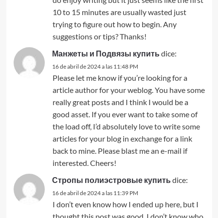
10 to 15 minutes are usually wasted just
trying to figure out how to begin. Any
suggestions or tips? Thanks!
Манжеты и Подвязы купить
dice:
16 de abril de 2024 a las 11:48 PM
Please let me know if you’re looking for a
article author for your weblog. You have some
really great posts and I think I would be a
good asset. If you ever want to take some of
the load off, I’d absolutely love to write some
articles for your blog in exchange for a link
back to mine. Please blast me an e-mail if
interested. Cheers!
Стропы полиэстровые купить
dice:
16 de abril de 2024 a las 11:39 PM
I don’t even know how I ended up here, but I
thought this post was good. I don’t know who