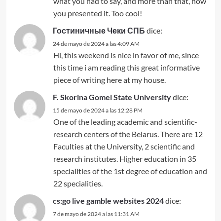
what you had to say, and more than that, how
you presented it. Too cool!
Гостиничные Чеки СПБ
dice:
24 de mayo de 2024 a las 4:09 AM
Hi, this weekend is nice in favor of me, since
this time i am reading this great informative
piece of writing here at my house.
F. Skorina Gomel State University
dice:
15 de mayo de 2024 a las 12:28 PM
One of the leading academic and scientific-
research centers of the Belarus. There are 12
Faculties at the University, 2 scientific and
research institutes. Higher education in 35
specialities of the 1st degree of education and
22 specialities.
cs:go live gamble websites 2024
dice:
7 de mayo de 2024 a las 11:31 AM