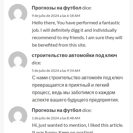
Прогнозы на футбол
dice:
9 de julio de 2024 a las 6:18 AM
Hello there, You have performed a fantastic
job. I will definitely digg it and individually
recommend to my friends. I am sure they will
be benefited from this site.
строительство автомойки под ключ
dice:
5 de julio de 2024 a las 9:54 AM
С нами строительство автомоёк под ключ
превращается в приятный и легкий
процесс, ведь мы заботимся о каждом
аспекте вашего будущего предприятия.
Прогнозы на футбол
dice:
1 de julio de 2024 a las 8:48 AM
Hi, just wanted to mention, I liked this article.
It was funny. Keep on posting!