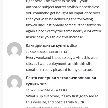
right here. The sketch is tasteful, your
authored subject matter stylish. nonetheless,
you command get bought an impatience over
that you wish be delivering the following.
unwell unquestionably come further formerly
again since exactly the same nearly a lot often
inside case you shield this increase.
Кант для шитья купить
dice:
16 de abril de 2024 a las 8:34 PM
Every weekend i used to pay a visit this web
site, as i want enjoyment, as this this site
conations really pleasant funny data too.
Лента киперная металлизированная
купить
dice:
16 de abril de 2024 a las 8:25 PM
What’s up everyone, it’s my first go to see at
this website, and post is truly fruitful
designed for me, keep up posting such