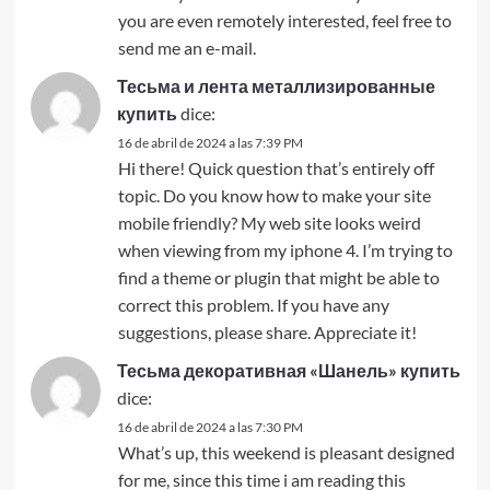
you are even remotely interested, feel free to
send me an e-mail.
Тесьма и лента металлизированные
купить
dice:
16 de abril de 2024 a las 7:39 PM
Hi there! Quick question that’s entirely off
topic. Do you know how to make your site
mobile friendly? My web site looks weird
when viewing from my iphone 4. I’m trying to
find a theme or plugin that might be able to
correct this problem. If you have any
suggestions, please share. Appreciate it!
Тесьма декоративная «Шанель» купить
dice:
16 de abril de 2024 a las 7:30 PM
What’s up, this weekend is pleasant designed
for me, since this time i am reading this