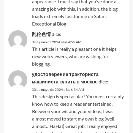
appearance. I must say that you’ve done a
amazing job with this. In addition, the blog
loads extremely fast for me on Safari.
Exceptional Blog!
乱伦色情
dice:
3 de junio de 2024 a las 4:55 AM
This article is really a pleasant one it helps
new web viewers, who are wishing for
blogging.
удостоверение тракториста
машиниста купить в москве
dice:
30 de mayo de 2024 a las 6:34 AM
This design is spectacular! You most certainly
know how to keep a reader entertained.
Between your wit and your videos, I was
almost moved to start my own blog (well,
almost…HaHa!) Great job. I really enjoyed