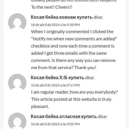
To the next! Cheers!!
Косая бейка кожзам купить
dice:
16 de abril de 2024 a las 9:20 PM
When I originally commented I clicked the
“Notify me when new comments are added”
checkbox and now each time a comment is
added I get three emails with the same
comment. Is there any way you can remove
me from that service? Thank you!
Косая бейка Х/Б купить
dice:
16 de abril de 2024 a las 9:11 PM
I am regular reader, how are you everybody?
This article posted at this website is truly
pleasant.
Косая бейка атласная купить
dice:
16 de abril de 2024 a las 9:02 PM