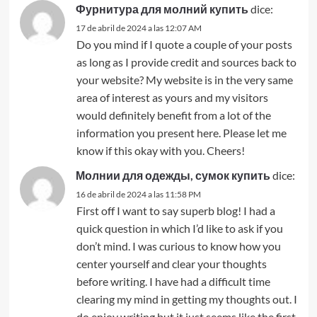
Фурнитура для молний купить
dice:
17 de abril de 2024 a las 12:07 AM
Do you mind if I quote a couple of your posts
as long as I provide credit and sources back to
your website? My website is in the very same
area of interest as yours and my visitors
would definitely benefit from a lot of the
information you present here. Please let me
know if this okay with you. Cheers!
Молнии для одежды, сумок купить
dice:
16 de abril de 2024 a las 11:58 PM
First off I want to say superb blog! I had a
quick question in which I’d like to ask if you
don’t mind. I was curious to know how you
center yourself and clear your thoughts
before writing. I have had a difficult time
clearing my mind in getting my thoughts out. I
do enjoy writing but it just seems like the first