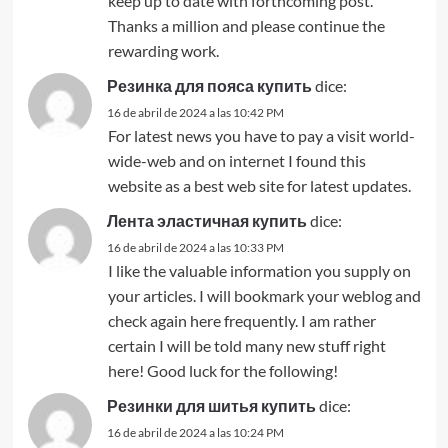
keep up to date with forthcoming post.
Thanks a million and please continue the
rewarding work.
Резинка для пояса купить
dice:
16 de abril de 2024 a las 10:42 PM
For latest news you have to pay a visit world-
wide-web and on internet I found this
website as a best web site for latest updates.
Лента эластичная купить
dice:
16 de abril de 2024 a las 10:33 PM
I like the valuable information you supply on
your articles. I will bookmark your weblog and
check again here frequently. I am rather
certain I will be told many new stuff right
here! Good luck for the following!
Резинки для шитья купить
dice:
16 de abril de 2024 a las 10:24 PM