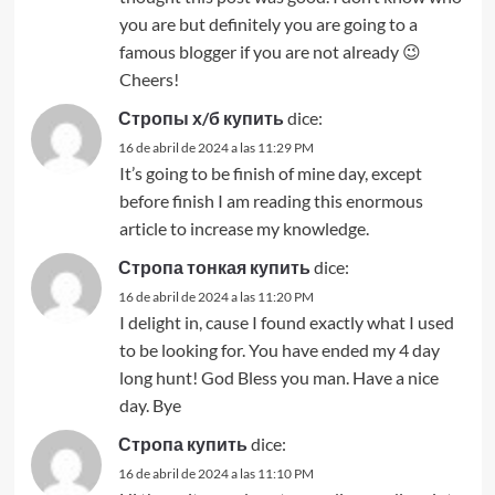
you are but definitely you are going to a
famous blogger if you are not already 😉
Cheers!
Стропы х/б купить
dice:
16 de abril de 2024 a las 11:29 PM
It’s going to be finish of mine day, except
before finish I am reading this enormous
article to increase my knowledge.
Стропа тонкая купить
dice:
16 de abril de 2024 a las 11:20 PM
I delight in, cause I found exactly what I used
to be looking for. You have ended my 4 day
long hunt! God Bless you man. Have a nice
day. Bye
Стропа купить
dice:
16 de abril de 2024 a las 11:10 PM