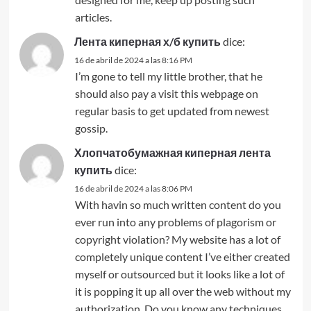
articles.
Лента киперная х/б купить
dice:
16 de abril de 2024 a las 8:16 PM
I’m gone to tell my little brother, that he
should also pay a visit this webpage on
regular basis to get updated from newest
gossip.
Хлопчатобумажная киперная лента
купить
dice:
16 de abril de 2024 a las 8:06 PM
With havin so much written content do you
ever run into any problems of plagorism or
copyright violation? My website has a lot of
completely unique content I’ve either created
myself or outsourced but it looks like a lot of
it is popping it up all over the web without my
authorization. Do you know any techniques