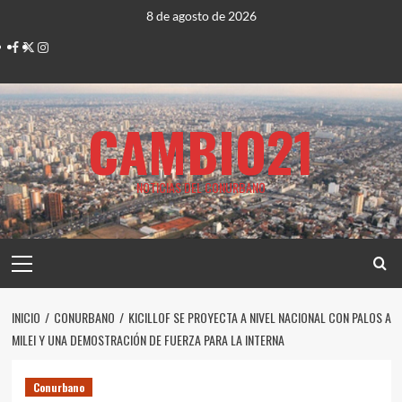
Saltar
8 de agosto de 2026
al
Facebook
Twitter
Instagram
contenido
CAMBIO21
NOTICIAS DEL CONURBANO
Menú
principal
INICIO
CONURBANO
KICILLOF SE PROYECTA A NIVEL NACIONAL CON PALOS A
MILEI Y UNA DEMOSTRACIÓN DE FUERZA PARA LA INTERNA
Conurbano