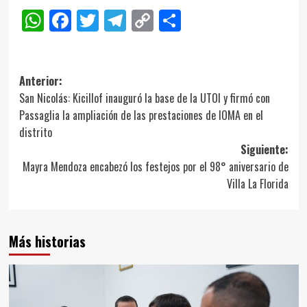
WhatsApp
Facebook
Twitter
Telegram
Copy
Compartir
Link
Navegación
Anterior:
San Nicolás: Kicillof inauguró la base de la UTOI y firmó con
de
Passaglia la ampliación de las prestaciones de IOMA en el
entradas
distrito
Siguiente:
Mayra Mendoza encabezó los festejos por el 98° aniversario de
Villa La Florida
Más historias