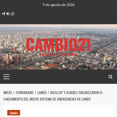
Saltar
9 de agosto de 2026
al
Facebook
Twitter
Instagram
contenido
CAMBIO21
NOTICIAS DEL CONURBANO
Menú
principal
INICIO
CONURBANO
LANÚS
KICILLOF Y ALVAREZ ENCABEZARON EL
LANZAMIENTO DEL NUEVO SISTEMA DE EMERGENCIAS DE LANÚS
Lanús