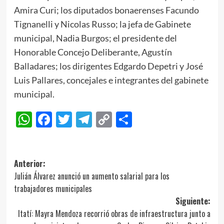
Amira Curi; los diputados bonaerenses Facundo
Tignanelli y Nicolas Russo; la jefa de Gabinete
municipal, Nadia Burgos; el presidente del
Honorable Concejo Deliberante, Agustín
Balladares; los dirigentes Edgardo Depetri y José
Luis Pallares, concejales e integrantes del gabinete
municipal.
WhatsApp
Facebook
Twitter
Telegram
Copy
Compartir
Link
Navegación
Anterior:
Julián Álvarez anunció un aumento salarial para los
de
trabajadores municipales
entradas
Siguiente:
Itatí: Mayra Mendoza recorrió obras de infraestructura junto a