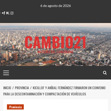
Saltar
6 de agosto de 2026
al
Facebook
Twitter
Instagram
contenido
CAMBIO21
NOTICIAS DEL CONURBANO
Menú
principal
INICIO
PROVINCIA
KICILLOF Y ANÍBAL FERNÁNDEZ FIRMARON UN CONVENIO
PARA LA DESCONTAMINACIÓN Y COMPACTACIÓN DE VEHÍCULOS
Provincia