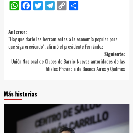
WhatsApp
Facebook
Twitter
Telegram
Copy
Compartir
Link
Navegación
Anterior:
“Hay que darle las herramientas a la economía popular para
de
que siga creciendo”, afirmó el presidente Fernández
entradas
Siguiente:
Unión Nacional de Clubes de Barrio: Nuevas autoridades de las
filiales Provincia de Buenos Aires y Quilmes
Más historias