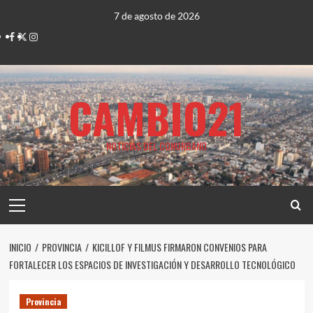
Saltar
7 de agosto de 2026
al
Facebook
Twitter
Instagram
contenido
CAMBIO21
NOTICIAS DEL CONURBANO
Menú
principal
INICIO
PROVINCIA
KICILLOF Y FILMUS FIRMARON CONVENIOS PARA
FORTALECER LOS ESPACIOS DE INVESTIGACIÓN Y DESARROLLO TECNOLÓGICO
Provincia