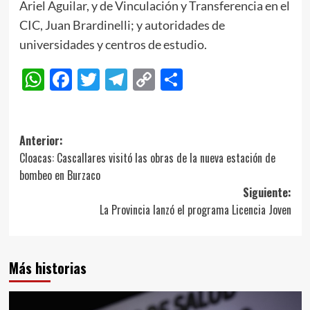
Ariel Aguilar, y de Vinculación y Transferencia en el
CIC, Juan Brardinelli; y autoridades de
universidades y centros de estudio.
WhatsApp
Facebook
Twitter
Telegram
Copy
Compartir
Link
Navegación
Anterior:
Cloacas: Cascallares visitó las obras de la nueva estación de
de
bombeo en Burzaco
entradas
Siguiente:
La Provincia lanzó el programa Licencia Joven
Más historias