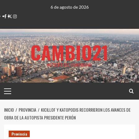
Saltar
6 de agosto de 2026
al
Facebook
Twitter
Instagram
contenido
CAMBIO21
NOTICIAS DEL CONURBANO
Menú
principal
INICIO
PROVINCIA
KICILLOF Y KATOPODIS RECORRIERON LOS AVANCES DE
OBRA DE LA AUTOPISTA PRESIDENTE PERÓN
Provincia