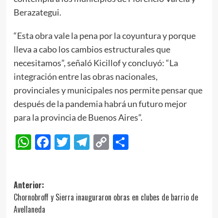
Berazategui.
“Esta obra vale la pena por la coyuntura y porque
lleva a cabo los cambios estructurales que
necesitamos”, señaló Kicillof y concluyó: “La
integración entre las obras nacionales,
provinciales y municipales nos permite pensar que
después de la pandemia habrá un futuro mejor
para la provincia de Buenos Aires”.
WhatsApp
Facebook
Twitter
Telegram
Copy
Compartir
Link
Navegación
Anterior:
Chornobroff y Sierra inauguraron obras en clubes de barrio de
de
Avellaneda