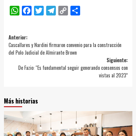
WhatsApp
Facebook
Twitter
Telegram
Copy
Compartir
Link
Navegación
Anterior:
Cascallares y Nardini firmaron convenio para la construcción
de
del Polo Judicial de Almirante Brown
entradas
Siguiente:
De Fazio: “Es fundamental seguir generando consensos con
vistas al 2023”
Más historias