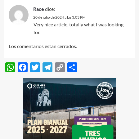
Race
dice:
20 de julio de 2024 a las 3:03 PM
Very nice article, totally what I was looking
for.
Los comentarios están cerrados.
WhatsApp
Facebook
Twitter
Telegram
Copy
Compartir
Link