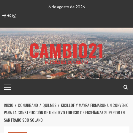
Saltar
6 de agosto de 2026
al
Facebook
Twitter
Instagram
contenido
CAMBIO21
NOTICIAS DEL CONURBANO
Menú
principal
INICIO
CONURBANO
QUILMES
KICILLOF Y MAYRA FIRMARON UN CONVENIO
PARA LA CONSTRUCCIÓN DE UN NUEVO EDIFICIO DE ENSEÑANZA SUPERIOR EN
SAN FRANCISCO SOLANO