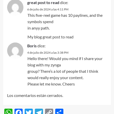
great post to read
dice:
6 de julio de 2024 a las 4:11 PM
This five-reel game has 10 paylines, and the
symbols spend
in anyy path.
My blog
great post to read
Boris
dice:
4 de julio de 2024 a las 3:38 PM
Hello there! Would you mind if I share your
blog with my zynga
group? There’s a lot of people that I think
would really enjoy your content.
Please let me know. Cheers
Los comentarios están cerrados.
WhatsApp
Facebook
Twitter
Telegram
Copy
Compartir