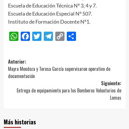
Escuela de Educación Técnica Nº 3, 4 y 7.
Escuela de Educación Especial Nº 507.
Instituto de Formación Docente Nº1.
WhatsApp
Facebook
Twitter
Telegram
Copy
Compartir
Link
Navegación
Anterior:
Mayra Mendoza y Teresa García supervisaron operativo de
de
documentación
entradas
Siguiente:
Entrega de equipamiento para los Bomberos Voluntarios de
Lomas
Más historias