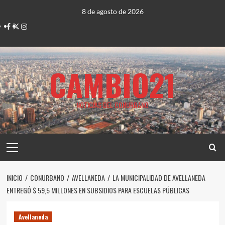
Saltar
8 de agosto de 2026
al
Facebook
Twitter
Instagram
contenido
CAMBIO21
NOTICIAS DEL CONURBANO
Menú
principal
INICIO
CONURBANO
AVELLANEDA
LA MUNICIPALIDAD DE AVELLANEDA
ENTREGÓ $ 59,5 MILLONES EN SUBSIDIOS PARA ESCUELAS PÚBLICAS
Avellaneda