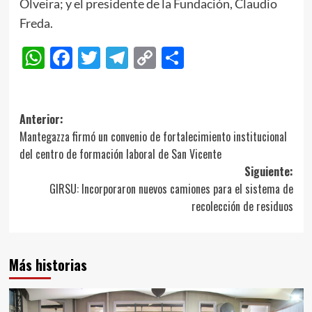
Olveira; y el presidente de la Fundación, Claudio
Freda.
WhatsApp
Facebook
Twitter
Telegram
Copy
Compartir
Link
Navegación
Anterior:
Mantegazza firmó un convenio de fortalecimiento institucional
de
del centro de formación laboral de San Vicente
entradas
Siguiente:
GIRSU: Incorporaron nuevos camiones para el sistema de
recolección de residuos
Más historias