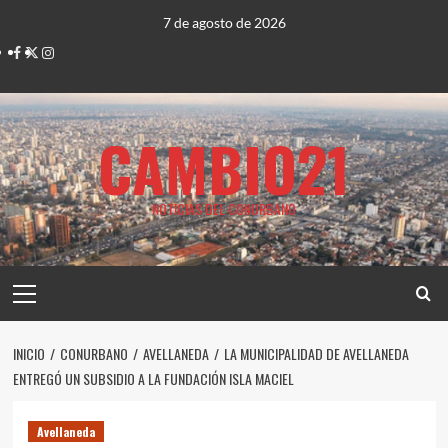
Saltar
7 de agosto de 2026
al
Facebook
Twitter
Instagram
contenido
CAMBIO21
NOTICIAS DEL CONURBANO
Menú
principal
INICIO
CONURBANO
AVELLANEDA
LA MUNICIPALIDAD DE AVELLANEDA
ENTREGÓ UN SUBSIDIO A LA FUNDACIÓN ISLA MACIEL
Avellaneda