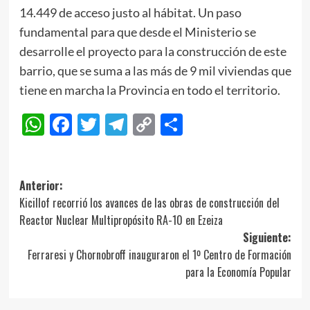
14.449 de acceso justo al hábitat. Un paso
fundamental para que desde el Ministerio se
desarrolle el proyecto para la construcción de este
barrio, que se suma a las más de 9 mil viviendas que
tiene en marcha la Provincia en todo el territorio.
WhatsApp
Facebook
Twitter
Telegram
Copy
Compartir
Link
Navegación
Anterior:
Kicillof recorrió los avances de las obras de construcción del
de
Reactor Nuclear Multipropósito RA-10 en Ezeiza
entradas
Siguiente:
Ferraresi y Chornobroff inauguraron el 1º Centro de Formación
para la Economía Popular