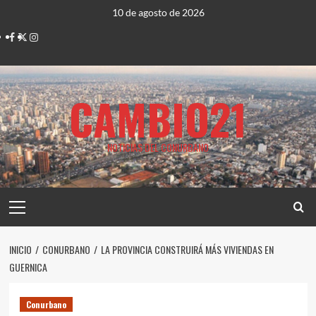
Saltar
10 de agosto de 2026
al
Facebook
Twitter
Instagram
contenido
CAMBIO21
NOTICIAS DEL CONURBANO
Menú
principal
INICIO
CONURBANO
LA PROVINCIA CONSTRUIRÁ MÁS VIVIENDAS EN
GUERNICA
Conurbano