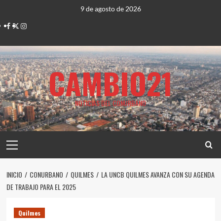
Saltar
9 de agosto de 2026
al
Facebook
Twitter
Instagram
contenido
CAMBIO21
NOTICIAS DEL CONURBANO
Menú
principal
INICIO
CONURBANO
QUILMES
LA UNCB QUILMES AVANZA CON SU AGENDA
DE TRABAJO PARA EL 2025
Quilmes