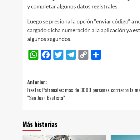
y completar algunos datos registrales.
Luego se presiona la opción “enviar código” a 
cargado dicha numeración a la aplicación ya est
algunos segundos.
WhatsApp
Facebook
Twitter
Telegram
Copy
Compart
Link
Navegación
Anterior:
Fiestas Patronales: más de 3000 personas corrieron la m
de
“San Juan Bautista”
entradas
Más historias