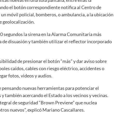
tas nuevas en una sola pantalla, entre ellas la
tando el botón correspondiente notifica al Centro de
n móvil policial, bomberos, o ambulancia, a la ubicación
e geolocalización.
20 segundos la sirena en la Alarma Comunitaria más
 de disuasión y también utilizar el reflector incorporado
ibilidad de presionar el botón “más” y dar aviso sobre
les caídos, cables con riesgo eléctrico, accidentes o
gar fotos, videos y audios.
pensando nuevas herramientas para potenciar el
 y también acercando el Estado a los vecinos y vecinas.
ntegral de seguridad “Brown Previene” que nuclea
tros nuevos”, explicó Mariano Cascallares.