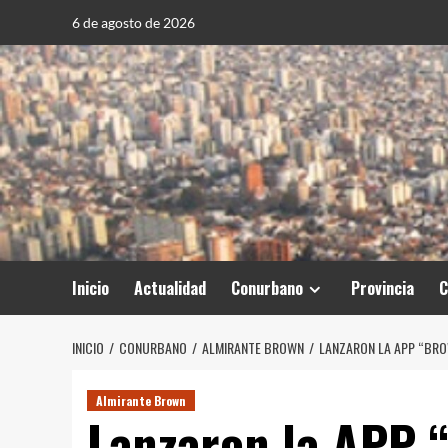
Saltar
6 de agosto de 2026
al
contenido
Inicio
Actualidad
Conurbano
Provincia
C
INICIO
CONURBANO
ALMIRANTE BROWN
LANZARON LA APP “BRO
Almirante Brown
Lanzaron la APP 