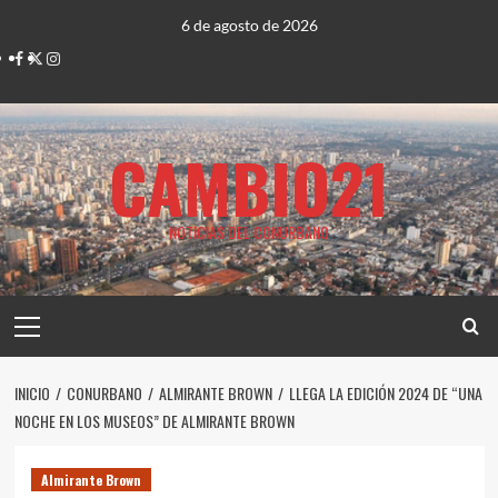
Saltar
6 de agosto de 2026
al
Facebook
Twitter
Instagram
contenido
CAMBIO21
NOTICIAS DEL CONURBANO
Menú
principal
INICIO
CONURBANO
ALMIRANTE BROWN
LLEGA LA EDICIÓN 2024 DE “UNA
NOCHE EN LOS MUSEOS” DE ALMIRANTE BROWN
Almirante Brown