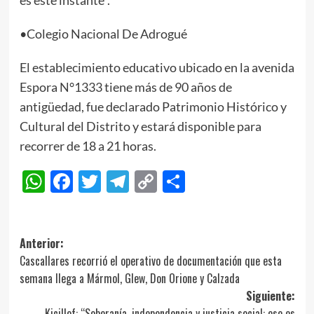
es este instante”.
•Colegio Nacional De Adrogué
El establecimiento educativo ubicado en la avenida
Espora N°1333 tiene más de 90 años de
antigüedad, fue declarado Patrimonio Histórico y
Cultural del Distrito y estará disponible para
recorrer de 18 a 21 horas.
WhatsApp
Facebook
Twitter
Telegram
Copy
Compartir
Link
Navegación
Anterior:
Cascallares recorrió el operativo de documentación que esta
de
semana llega a Mármol, Glew, Don Orione y Calzada
entradas
Siguiente:
Kicillof: “Soberanía, independencia y justicia social: ese es