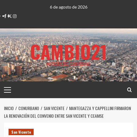
Saltar
6 de agosto de 2026
al
Facebook
Twitter
Instagram
contenido
CAMBIO21
NOTICIAS DEL CONURBANO
Menú
principal
INICIO
CONURBANO
SAN VICENTE
MANTEGAZZA Y CAPPELLINI FIRMARON
LA RENOVACIÓN DEL CONVENIO ENTRE SAN VICENTE Y CEAMSE
San Vicente