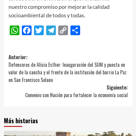
nuestro compromiso por mejorar la calidad
socioambiental de todos y todas.
WhatsApp
Facebook
Twitter
Telegram
Copy
Compartir
Link
Navegación
Anterior:
Defensores de Alicia Esther: Inauguración del SUM y puesta en
de
valor de la cancha y el frente de la institución del barrio La Paz
entradas
en San Francisco Solano
Siguiente:
Convenio con Nación para fortalecer la economía social
Más historias